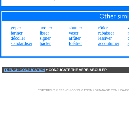
yoper
avouer
shunter
rôder
fariner
lisser
vaser
rabaisser
décoller
signer
affûter
lessiver
standardiser
bâcler
folâtrer
accoutumer
FRENCH CONJUGATION
> CONJUGATE THE VERB ABOULER
COPYRIGHT ©
FRENCH CONJUGATION
/ DATABASE
CONJUGAIS