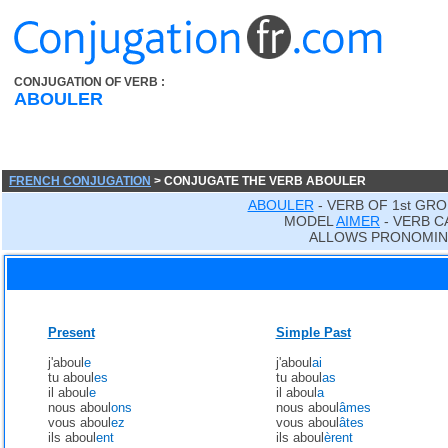
CONJUGATION OF VERB :
ABOULER
FRENCH CONJUGATION
> CONJUGATE THE VERB ABOULER
ABOULER
- VERB OF 1st GRO
MODEL
AIMER
- VERB C
ALLOWS PRONOMIN
Present
Simple Past
j'aboul
e
j'aboul
ai
tu aboul
es
tu aboul
as
il aboul
e
il aboul
a
nous aboul
ons
nous aboul
âmes
vous aboul
ez
vous aboul
âtes
ils aboul
ent
ils aboul
èrent