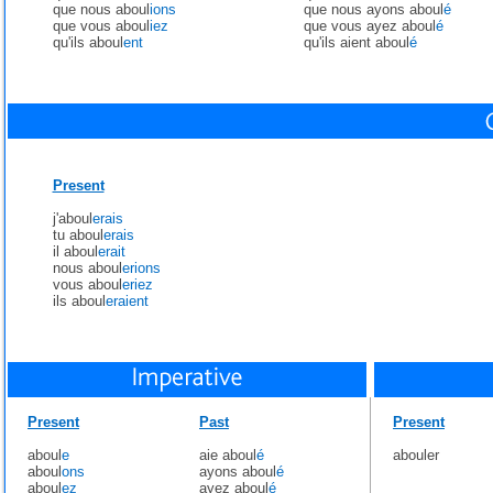
que nous aboul
ions
que nous ayons aboul
é
que vous aboul
iez
que vous ayez aboul
é
qu'ils aboul
ent
qu'ils aient aboul
é
Present
j'aboul
erais
tu aboul
erais
il aboul
erait
nous aboul
erions
vous aboul
eriez
ils aboul
eraient
Present
Past
Present
aboul
e
aie aboul
é
abouler
aboul
ons
ayons aboul
é
aboul
ez
ayez aboul
é