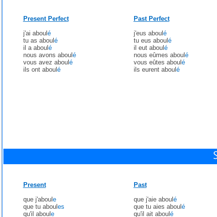
Present Perfect
Past Perfect
j'ai aboul
é
j'eus aboul
é
tu as aboul
é
tu eus aboul
é
il a aboul
é
il eut aboul
é
nous avons aboul
é
nous eûmes aboul
é
vous avez aboul
é
vous eûtes aboul
é
ils ont aboul
é
ils eurent aboul
é
Present
Past
que j'aboul
e
que j'aie aboul
é
que tu aboul
es
que tu aies aboul
é
qu'il aboul
e
qu'il ait aboul
é