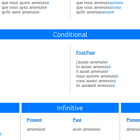
que nous ayons amenuis
é
que nous amenuis
assions
que vous ayez amenuis
é
que vous amenuis
assiez
qu'ils aient amenuis
é
qu'ils amenuis
assent
First Past
j'aurais amenuis
é
tu aurais amenuis
é
il aurait amenuis
é
nous aurions amenuis
é
vous auriez amenuis
é
ils auraient amenuis
é
Present
Past
Presen
amenuiser
avoir amenuis
é
amenui
é