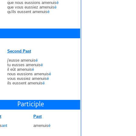
que nous eussions amenuis
é
que vous eussiez amenuis
é
qu'ils eussent amenuis
é
Second Past
j'eusse amenuis
é
tu eusses amenuis
é
il eût amenuis
é
nous eussions amenuis
é
vous eussiez amenuis
é
ils eussent amenuis
é
t
Past
s
ant
amenuis
é