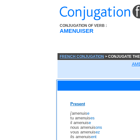
CONJUGATION OF VERB :
AMENUISER
FRENCH CONJUGATION
> CONJUGATE THE
AM
Present
j'amenuis
e
tu amenuis
es
il amenuis
e
nous amenuis
ons
vous amenuis
ez
ils amenuis
ent