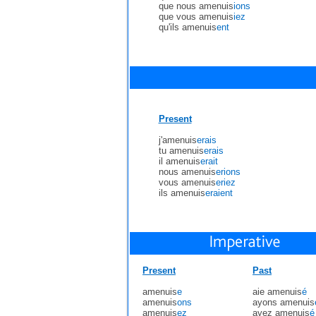
que nous amenuis
ions
que vous amenuis
iez
qu'ils amenuis
ent
Present
j'amenuis
erais
tu amenuis
erais
il amenuis
erait
nous amenuis
erions
vous amenuis
eriez
ils amenuis
eraient
Present
Past
amenuis
e
aie amenuis
é
amenuis
ons
ayons amenuis
amenuis
ez
ayez amenuis
é