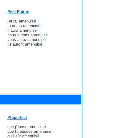
Past Future
j'aurai amenuis
é
tu auras amenuis
é
il aura amenuis
é
nous aurons amenuis
é
vous aurez amenuis
é
ils auront amenuis
é
Pluperfect
que j'eusse amenuis
é
que tu eusses amenuis
é
qu'il eût amenuis
é