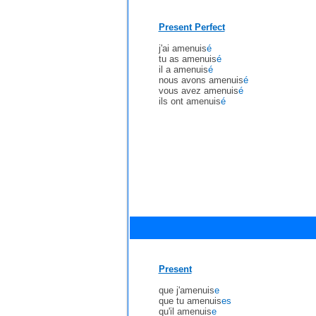
Present Perfect
j'ai amenuis
é
tu as amenuis
é
il a amenuis
é
nous avons amenuis
é
vous avez amenuis
é
ils ont amenuis
é
Present
que j'amenuis
e
que tu amenuis
es
qu'il amenuis
e