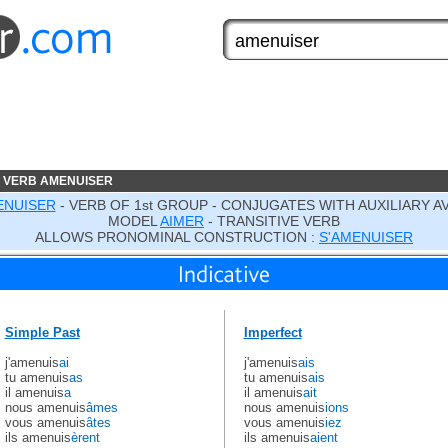
 VERB AMENUISER
ENUISER
- VERB OF 1st GROUP - CONJUGATES WITH AUXILIARY A
MODEL
AIMER
- TRANSITIVE VERB
ALLOWS PRONOMINAL CONSTRUCTION :
S'AMENUISER
Simple Past
Imperfect
j'amenuis
ai
j'amenuis
ais
tu amenuis
as
tu amenuis
ais
il amenuis
a
il amenuis
ait
nous amenuis
âmes
nous amenuis
ions
vous amenuis
âtes
vous amenuis
iez
ils amenuis
èrent
ils amenuis
aient