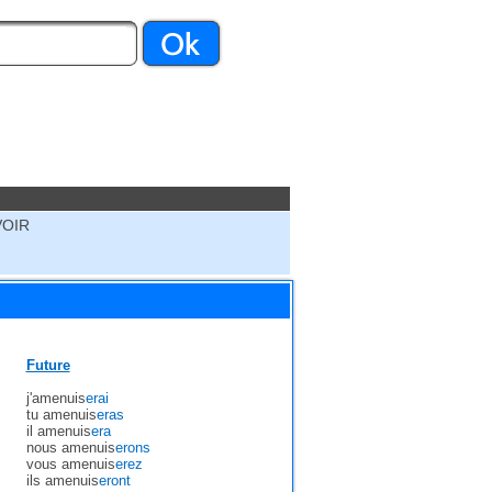
VOIR
Future
j'amenuis
erai
tu amenuis
eras
il amenuis
era
nous amenuis
erons
vous amenuis
erez
ils amenuis
eront