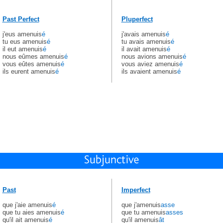
Past Perfect
Pluperfect
j'eus amenuis
é
j'avais amenuis
é
tu eus amenuis
é
tu avais amenuis
é
il eut amenuis
é
il avait amenuis
é
nous eûmes amenuis
é
nous avions amenuis
é
vous eûtes amenuis
é
vous aviez amenuis
é
ils eurent amenuis
é
ils avaient amenuis
é
Past
Imperfect
que j'aie amenuis
é
que j'amenuis
asse
que tu aies amenuis
é
que tu amenuis
asses
qu'il ait amenuis
é
qu'il amenuis
ât