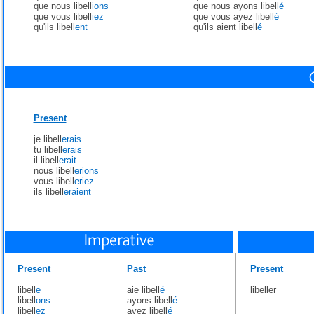
que nous libell
ions
que nous ayons libell
é
que vous libell
iez
que vous ayez libell
é
qu'ils libell
ent
qu'ils aient libell
é
Present
je libell
erais
tu libell
erais
il libell
erait
nous libell
erions
vous libell
eriez
ils libell
eraient
Present
Past
Present
libell
e
aie libell
é
libeller
libell
ons
ayons libell
é
libell
ez
ayez libell
é