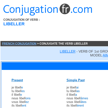
CONJUGATION OF VERB :
LIBELLER
FRENCH CONJUGATION
> CONJUGATE THE VERB LIBELLER
LIBELLER
- VERB OF 1st GRO
MODEL
AI
Present
Simple Past
je libell
e
je libell
ai
tu libell
es
tu libell
as
il libell
e
il libell
a
nous libell
ons
nous libell
âmes
vous libell
ez
vous libell
âtes
ils libell
ent
ils libell
èrent