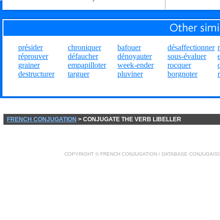
présider
chroniquer
bafouer
désaffectionner
réprouver
défaucher
dénoyauter
sous-évaluer
grainer
empapilloter
week-ender
rocquer
destructurer
targuer
pluviner
borgnoter
FRENCH CONJUGATION
> CONJUGATE THE VERB LIBELLER
COPYRIGHT ©
FRENCH CONJUGATION
/ DATABASE
CONJUGAIS