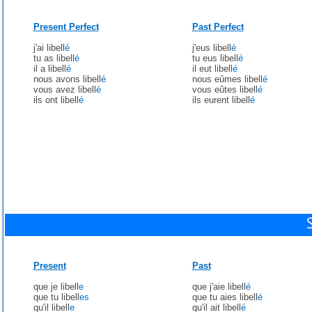
Present Perfect
Past Perfect
j'ai libell
é
j'eus libell
é
tu as libell
é
tu eus libell
é
il a libell
é
il eut libell
é
nous avons libell
é
nous eûmes libell
é
vous avez libell
é
vous eûtes libell
é
ils ont libell
é
ils eurent libell
é
Present
Past
que je libell
e
que j'aie libell
é
que tu libell
es
que tu aies libell
é
qu'il libell
e
qu'il ait libell
é