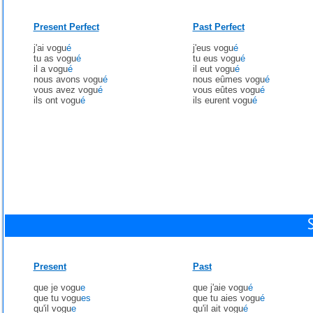
Present Perfect
Past Perfect
j'ai vogu
é
j'eus vogu
é
tu as vogu
é
tu eus vogu
é
il a vogu
é
il eut vogu
é
nous avons vogu
é
nous eûmes vogu
é
vous avez vogu
é
vous eûtes vogu
é
ils ont vogu
é
ils eurent vogu
é
Present
Past
que je vogu
e
que j'aie vogu
é
que tu vogu
es
que tu aies vogu
é
qu'il vogu
e
qu'il ait vogu
é