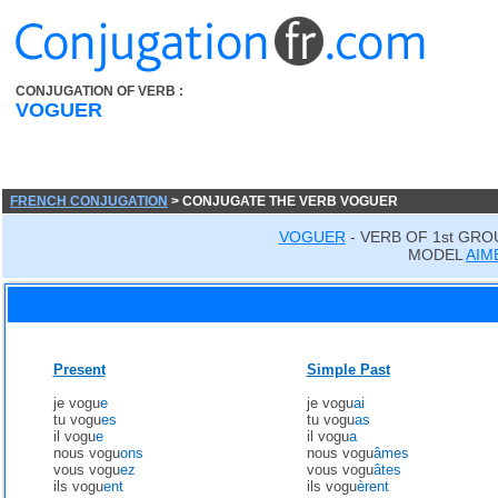
CONJUGATION OF VERB :
VOGUER
FRENCH CONJUGATION
> CONJUGATE THE VERB VOGUER
VOGUER
- VERB OF 1st GRO
MODEL
AIM
Present
Simple Past
je vogu
e
je vogu
ai
tu vogu
es
tu vogu
as
il vogu
e
il vogu
a
nous vogu
ons
nous vogu
âmes
vous vogu
ez
vous vogu
âtes
ils vogu
ent
ils vogu
èrent