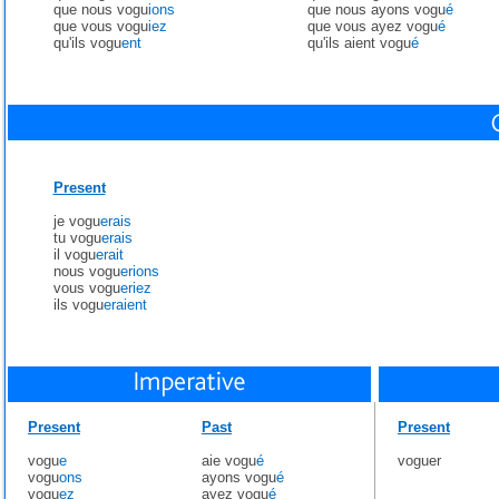
que nous vogu
ions
que nous ayons vogu
é
que vous vogu
iez
que vous ayez vogu
é
qu'ils vogu
ent
qu'ils aient vogu
é
Present
je vogu
erais
tu vogu
erais
il vogu
erait
nous vogu
erions
vous vogu
eriez
ils vogu
eraient
Present
Past
Present
vogu
e
aie vogu
é
voguer
vogu
ons
ayons vogu
é
vogu
ez
ayez vogu
é