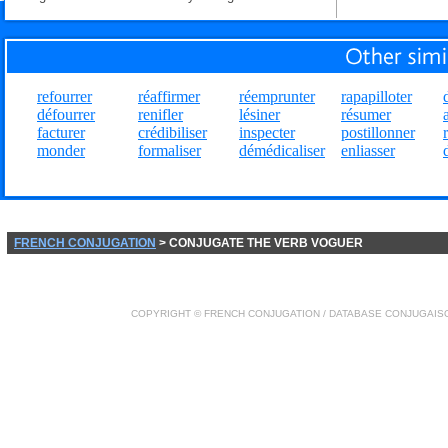
refourrer
réaffirmer
réemprunter
rapapilloter
défourrer
renifler
lésiner
résumer
facturer
crédibiliser
inspecter
postillonner
monder
formaliser
démédicaliser
enliasser
FRENCH CONJUGATION
> CONJUGATE THE VERB VOGUER
COPYRIGHT ©
FRENCH CONJUGATION
/ DATABASE
CONJUGAIS