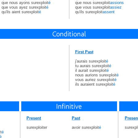
que nous ayons surexploit
é
que nous surexploit
assions
que vous ayez surexploit
é
que vous surexploit
assiez
qu'ils aient surexploit
é
qu'ils surexploit
assent
First Past
j'aurais surexploit
é
tu aurais surexploit
é
il aurait surexploit
é
nous aurions surexploit
é
vous auriez surexploit
é
ils auraient surexploit
é
Present
Past
Presen
surexploiter
avoir surexploit
é
surexpl
t
é
é