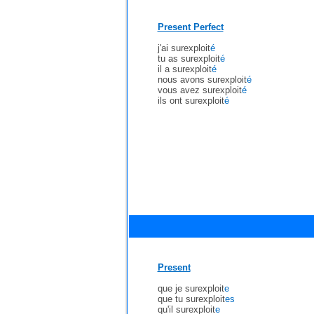
Present Perfect
j'ai surexploit
é
tu as surexploit
é
il a surexploit
é
nous avons surexploit
é
vous avez surexploit
é
ils ont surexploit
é
Present
que je surexploit
e
que tu surexploit
es
qu'il surexploit
e