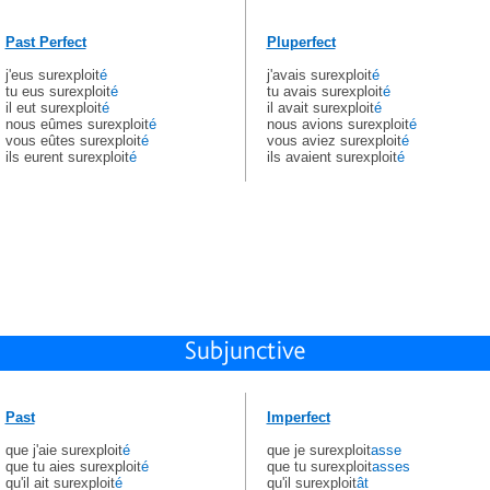
Past Perfect
Pluperfect
j'eus surexploit
é
j'avais surexploit
é
tu eus surexploit
é
tu avais surexploit
é
il eut surexploit
é
il avait surexploit
é
nous eûmes surexploit
é
nous avions surexploit
é
vous eûtes surexploit
é
vous aviez surexploit
é
ils eurent surexploit
é
ils avaient surexploit
é
Past
Imperfect
que j'aie surexploit
é
que je surexploit
asse
que tu aies surexploit
é
que tu surexploit
asses
qu'il ait surexploit
é
qu'il surexploit
ât