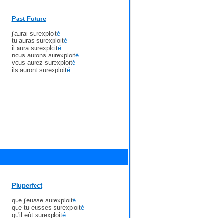
Past Future
j'aurai surexploit
é
tu auras surexploit
é
il aura surexploit
é
nous aurons surexploit
é
vous aurez surexploit
é
ils auront surexploit
é
Pluperfect
que j'eusse surexploit
é
que tu eusses surexploit
é
qu'il eût surexploit
é