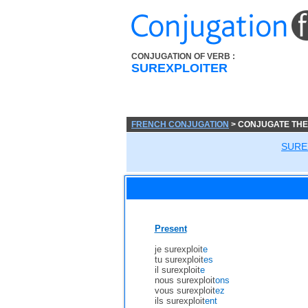
CONJUGATION OF VERB :
SUREXPLOITER
FRENCH CONJUGATION
> CONJUGATE THE
SURE
Present
je surexploit
e
tu surexploit
es
il surexploit
e
nous surexploit
ons
vous surexploit
ez
ils surexploit
ent