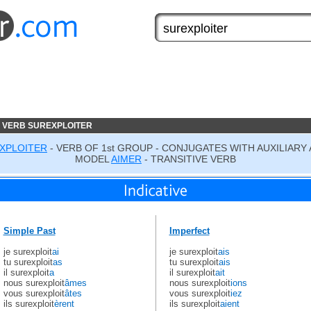
 VERB SUREXPLOITER
XPLOITER
- VERB OF 1st GROUP - CONJUGATES WITH AUXILIARY 
MODEL
AIMER
- TRANSITIVE VERB
Simple Past
Imperfect
je surexploit
ai
je surexploit
ais
tu surexploit
as
tu surexploit
ais
il surexploit
a
il surexploit
ait
nous surexploit
âmes
nous surexploit
ions
vous surexploit
âtes
vous surexploit
iez
ils surexploit
èrent
ils surexploit
aient