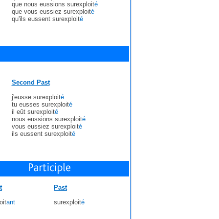
que nous eussions surexploit
é
que vous eussiez surexploit
é
qu'ils eussent surexploit
é
Second Past
j'eusse surexploit
é
tu eusses surexploit
é
il eût surexploit
é
nous eussions surexploit
é
vous eussiez surexploit
é
ils eussent surexploit
é
t
Past
oit
ant
surexploit
é