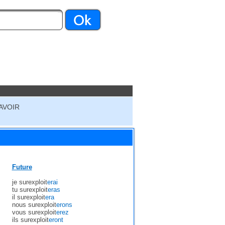
AVOIR
Future
je surexploit
erai
tu surexploit
eras
il surexploit
era
nous surexploit
erons
vous surexploit
erez
ils surexploit
eront