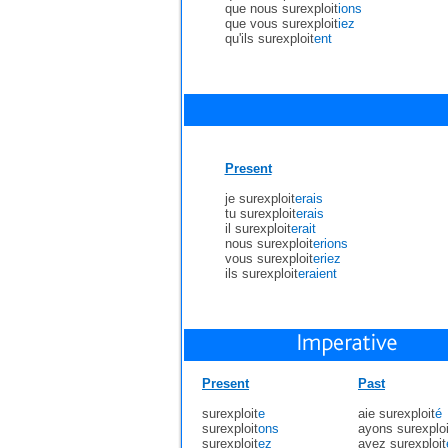
que nous surexploit
ions
que vous surexploit
iez
qu'ils surexploit
ent
Present
je surexploit
erais
tu surexploit
erais
il surexploit
erait
nous surexploit
erions
vous surexploit
eriez
ils surexploit
eraient
Present
Past
surexploit
e
aie surexploit
é
surexploit
ons
ayons surexploi
surexploit
ez
ayez surexploit