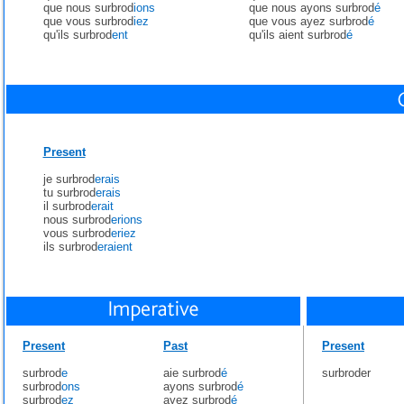
que nous surbrod
ions
que nous ayons surbrod
é
que vous surbrod
iez
que vous ayez surbrod
é
qu'ils surbrod
ent
qu'ils aient surbrod
é
Present
je surbrod
erais
tu surbrod
erais
il surbrod
erait
nous surbrod
erions
vous surbrod
eriez
ils surbrod
eraient
Present
Past
Present
surbrod
e
aie surbrod
é
surbroder
surbrod
ons
ayons surbrod
é
surbrod
ez
ayez surbrod
é