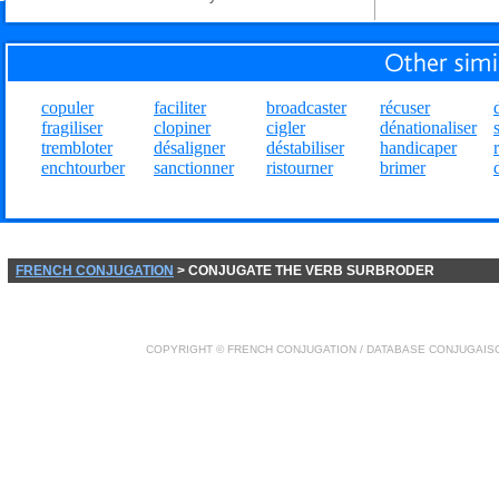
copuler
faciliter
broadcaster
récuser
fragiliser
clopiner
cigler
dénationaliser
trembloter
désaligner
déstabiliser
handicaper
enchtourber
sanctionner
ristourner
brimer
FRENCH CONJUGATION
> CONJUGATE THE VERB SURBRODER
COPYRIGHT ©
FRENCH CONJUGATION
/ DATABASE
CONJUGAIS