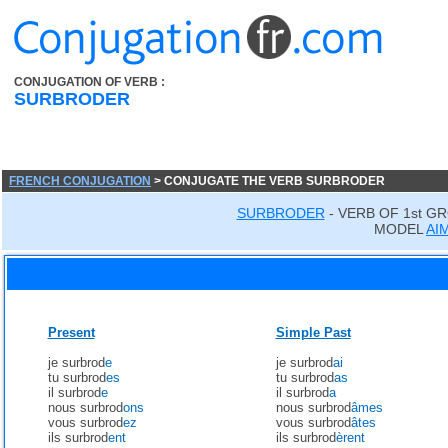
CONJUGATION OF VERB :
SURBRODER
FRENCH CONJUGATION
> CONJUGATE THE VERB SURBRODER
SURBRODER
- VERB OF 1st G
MODEL
AI
Present
Simple Past
je surbrod
e
je surbrod
ai
tu surbrod
es
tu surbrod
as
il surbrod
e
il surbrod
a
nous surbrod
ons
nous surbrod
âmes
vous surbrod
ez
vous surbrod
âtes
ils surbrod
ent
ils surbrod
èrent