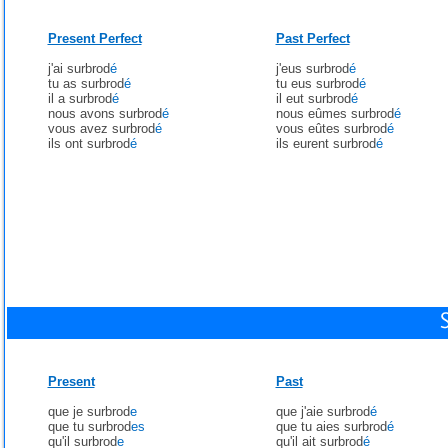
Present Perfect
Past Perfect
j'ai surbrod
é
j'eus surbrod
é
tu as surbrod
é
tu eus surbrod
é
il a surbrod
é
il eut surbrod
é
nous avons surbrod
é
nous eûmes surbrod
é
vous avez surbrod
é
vous eûtes surbrod
é
ils ont surbrod
é
ils eurent surbrod
é
Present
Past
que je surbrod
e
que j'aie surbrod
é
que tu surbrod
es
que tu aies surbrod
é
qu'il surbrod
e
qu'il ait surbrod
é