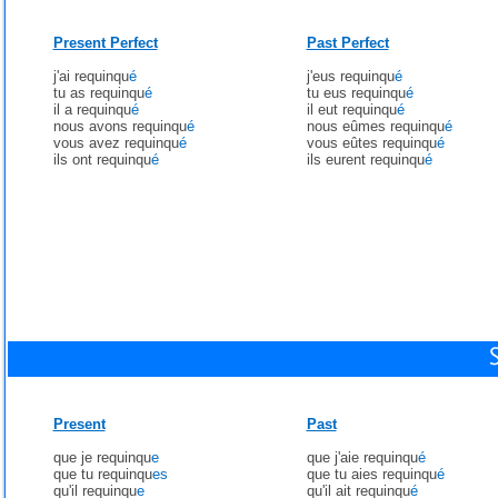
Present Perfect
Past Perfect
j'ai requinqu
é
j'eus requinqu
é
tu as requinqu
é
tu eus requinqu
é
il a requinqu
é
il eut requinqu
é
nous avons requinqu
é
nous eûmes requinqu
é
vous avez requinqu
é
vous eûtes requinqu
é
ils ont requinqu
é
ils eurent requinqu
é
Present
Past
que je requinqu
e
que j'aie requinqu
é
que tu requinqu
es
que tu aies requinqu
é
qu'il requinqu
e
qu'il ait requinqu
é