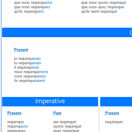
que nous requinqu
ions
que nous ayons requinqu
é
que vous requinqu
iez
que vous ayez requinqu
é
qu'ils requinqu
ent
qu'ils aient requinqu
é
Present
je requinqu
erais
tu requinqu
erais
il requinqu
erait
nous requinqu
erions
vous requinqu
eriez
ils requinqu
eraient
Present
Past
Present
requinqu
e
aie requinqu
é
requinquer
requinqu
ons
ayons requinqu
é
requinqu
ez
ayez requinqu
é