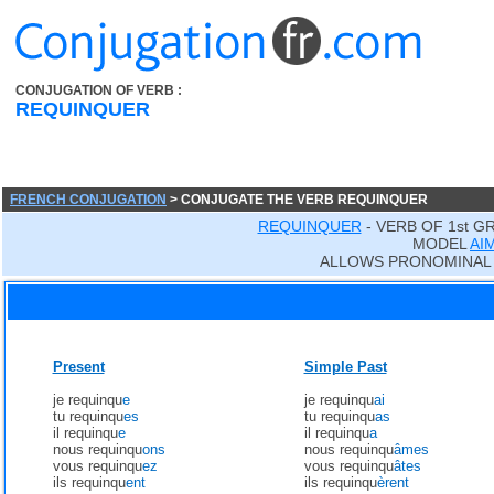
CONJUGATION OF VERB :
REQUINQUER
FRENCH CONJUGATION
> CONJUGATE THE VERB REQUINQUER
REQUINQUER
- VERB OF 1st G
MODEL
AI
ALLOWS PRONOMINAL
Present
Simple Past
je requinqu
e
je requinqu
ai
tu requinqu
es
tu requinqu
as
il requinqu
e
il requinqu
a
nous requinqu
ons
nous requinqu
âmes
vous requinqu
ez
vous requinqu
âtes
ils requinqu
ent
ils requinqu
èrent