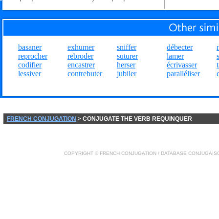
basaner
exhumer
sniffer
débecter
reprocher
rebroder
suturer
lamer
codifier
encastrer
herser
écrivasser
lessiver
contrebuter
jubiler
paralléliser
FRENCH CONJUGATION
> CONJUGATE THE VERB REQUINQUER
COPYRIGHT ©
FRENCH CONJUGATION
/ DATABASE
CONJUGAIS