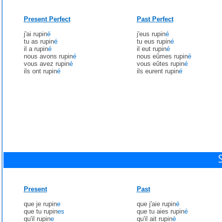
Present Perfect
Past Perfect
j'ai rupin
é
j'eus rupin
é
tu as rupin
é
tu eus rupin
é
il a rupin
é
il eut rupin
é
nous avons rupin
é
nous eûmes rupin
é
vous avez rupin
é
vous eûtes rupin
é
ils ont rupin
é
ils eurent rupin
é
Present
Past
que je rupin
e
que j'aie rupin
é
que tu rupin
es
que tu aies rupin
é
qu'il rupin
e
qu'il ait rupin
é