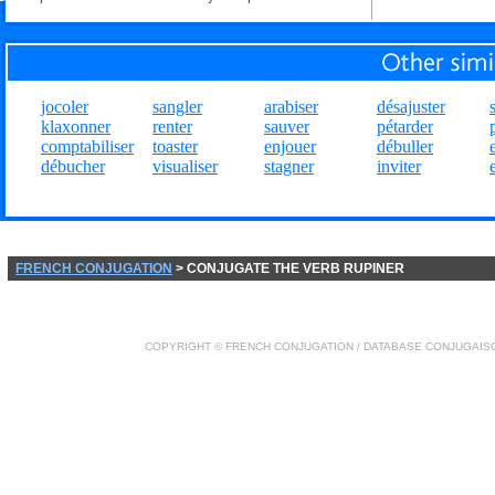
jocoler
sangler
arabiser
désajuster
klaxonner
renter
sauver
pétarder
comptabiliser
toaster
enjouer
débuller
débucher
visualiser
stagner
inviter
FRENCH CONJUGATION
> CONJUGATE THE VERB RUPINER
COPYRIGHT ©
FRENCH CONJUGATION
/ DATABASE
CONJUGAIS