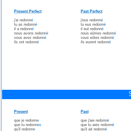
Present Perfect
Past Perfect
j'ai redonn
é
j'eus redonn
é
tu as redonn
é
tu eus redonn
é
il a redonn
é
il eut redonn
é
nous avons redonn
é
nous eûmes redonn
é
vous avez redonn
é
vous eûtes redonn
é
ils ont redonn
é
ils eurent redonn
é
Present
Past
que je redonn
e
que j'aie redonn
é
que tu redonn
es
que tu aies redonn
é
qu'il redonn
e
qu'il ait redonn
é