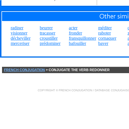
radiner
beurrer
acter
méditer
visionner
tracasser
fronder
raboter
décheviller
croustiller
fransquillonner
cornaquer
merceriser
prédominer
bafouiller
baver
FRENCH CONJUGATION
> CONJUGATE THE VERB REDONNER
COPYRIGHT ©
FRENCH CONJUGATION
/ DATABASE
CONJUGAIS