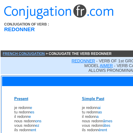
CONJUGATION OF VERB :
REDONNER
FRENCH CONJUGATION
> CONJUGATE THE VERB REDONNER
REDONNER
- VERB OF 1st GR
MODEL
AIMER
- VERB C
ALLOWS PRONOMINA
Present
Simple Past
je redonn
e
je redonn
ai
tu redonn
es
tu redonn
as
il redonn
e
il redonn
a
nous redonn
ons
nous redonn
âmes
vous redonn
ez
vous redonn
âtes
ils redonn
ent
ils redonn
èrent