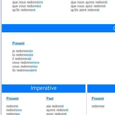
que nous redonn
ions
que nous ayons redonn
é
que vous redonn
iez
que vous ayez redonn
é
qu'ils redonn
ent
qu'ils aient redonn
é
Present
je redonn
erais
tu redonn
erais
il redonn
erait
nous redonn
erions
vous redonn
eriez
ils redonn
eraient
Present
Past
Present
redonn
e
aie redonn
é
redonner
redonn
ons
ayons redonn
é
redonn
ez
ayez redonn
é