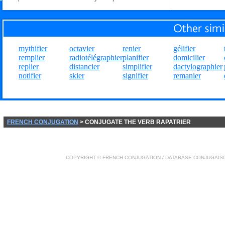
mythifier
octavier
renier
gélifier
remplier
radiotélégraphier
planifier
domicilier
replier
distancier
simplifier
dactylographier
notifier
skier
signifier
remanier
FRENCH CONJUGATION
> CONJUGATE THE VERB RAPATRIER
COPYRIGHT ©
FRENCH CONJUGATION
/ DATABASE
CONJUGAIS