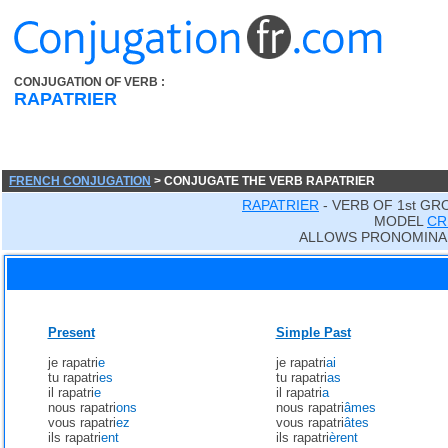
CONJUGATION OF VERB :
RAPATRIER
FRENCH CONJUGATION
> CONJUGATE THE VERB RAPATRIER
RAPATRIER
- VERB OF 1st GR
MODEL
CR
ALLOWS PRONOMINA
Present
Simple Past
je rapatri
e
je rapatri
ai
tu rapatri
es
tu rapatri
as
il rapatri
e
il rapatri
a
nous rapatri
ons
nous rapatri
âmes
vous rapatri
ez
vous rapatri
âtes
ils rapatri
ent
ils rapatri
èrent