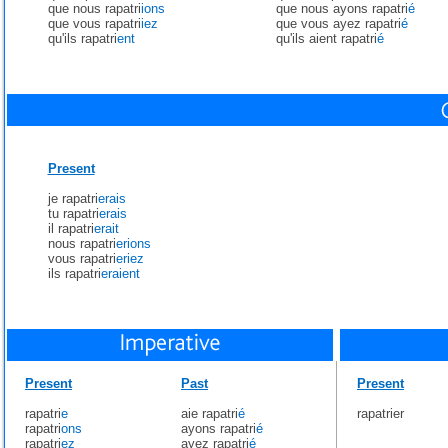
que nous rapatri
ions
que nous ayons rapatri
é
que vous rapatri
iez
que vous ayez rapatri
é
qu'ils rapatri
ent
qu'ils aient rapatri
é
Present
je rapatri
erais
tu rapatri
erais
il rapatri
erait
nous rapatri
erions
vous rapatri
eriez
ils rapatri
eraient
Present
Past
Present
rapatri
e
aie rapatri
é
rapatrier
rapatri
ons
ayons rapatri
é
rapatri
ez
ayez rapatri
é