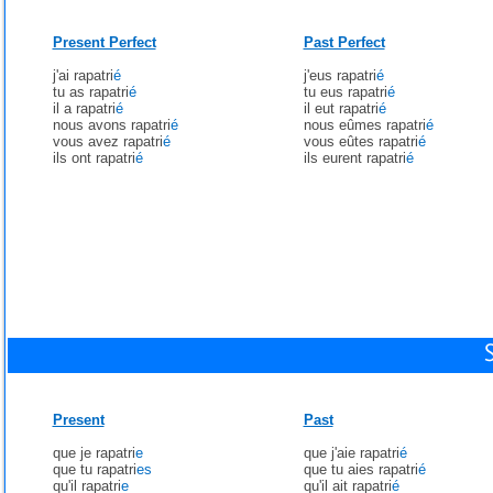
Present Perfect
Past Perfect
j'ai rapatri
é
j'eus rapatri
é
tu as rapatri
é
tu eus rapatri
é
il a rapatri
é
il eut rapatri
é
nous avons rapatri
é
nous eûmes rapatri
é
vous avez rapatri
é
vous eûtes rapatri
é
ils ont rapatri
é
ils eurent rapatri
é
Present
Past
que je rapatri
e
que j'aie rapatri
é
que tu rapatri
es
que tu aies rapatri
é
qu'il rapatri
e
qu'il ait rapatri
é