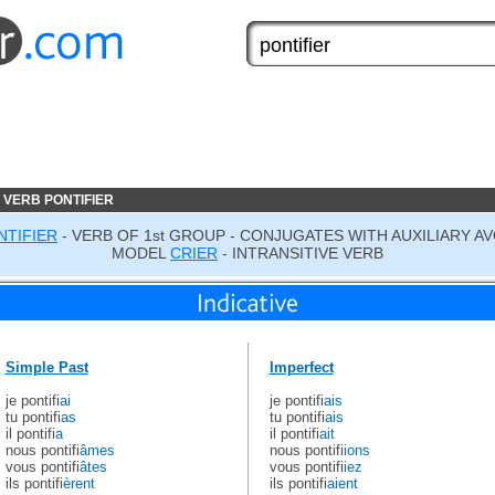
 VERB PONTIFIER
NTIFIER
- VERB OF 1st GROUP - CONJUGATES WITH AUXILIARY AV
MODEL
CRIER
- INTRANSITIVE VERB
Simple Past
Imperfect
je pontifi
ai
je pontifi
ais
tu pontifi
as
tu pontifi
ais
il pontifi
a
il pontifi
ait
nous pontifi
âmes
nous pontifi
ions
vous pontifi
âtes
vous pontifi
iez
ils pontifi
èrent
ils pontifi
aient