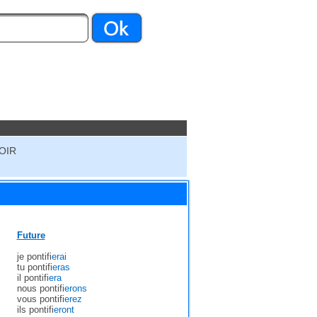
OIR
Future
je pontifi
erai
tu pontifi
eras
il pontifi
era
nous pontifi
erons
vous pontifi
erez
ils pontifi
eront