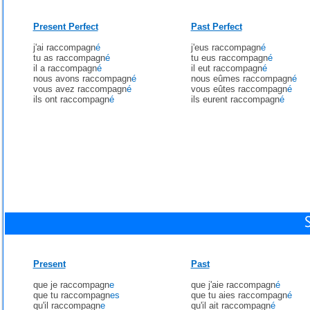
Present Perfect
Past Perfect
j'ai raccompagn
é
j'eus raccompagn
é
tu as raccompagn
é
tu eus raccompagn
é
il a raccompagn
é
il eut raccompagn
é
nous avons raccompagn
é
nous eûmes raccompagn
é
vous avez raccompagn
é
vous eûtes raccompagn
é
ils ont raccompagn
é
ils eurent raccompagn
é
Present
Past
que je raccompagn
e
que j'aie raccompagn
é
que tu raccompagn
es
que tu aies raccompagn
é
qu'il raccompagn
e
qu'il ait raccompagn
é