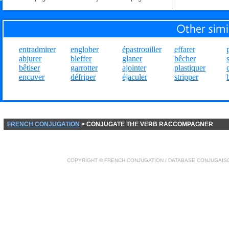
entradmirer
englober
épastrouiller
effarer
abjurer
bleffer
glaner
bêcher
bêtiser
garrotter
ajointer
plastiquer
encuver
défriper
éjaculer
stripper
FRENCH CONJUGATION
> CONJUGATE THE VERB RACCOMPAGNER
COPYRIGHT ©
FRENCH CONJUGATION
/ DATABASE
CONJUGAIS