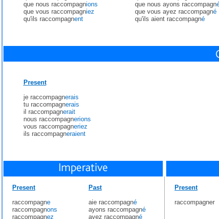
que nous raccompagn
ions
que nous ayons raccompagn
que vous raccompagn
iez
que vous ayez raccompagn
é
qu'ils raccompagn
ent
qu'ils aient raccompagn
é
Present
je raccompagn
erais
tu raccompagn
erais
il raccompagn
erait
nous raccompagn
erions
vous raccompagn
eriez
ils raccompagn
eraient
Present
Past
Present
raccompagn
e
aie raccompagn
é
raccompagner
raccompagn
ons
ayons raccompagn
é
raccompagn
ez
ayez raccompagn
é