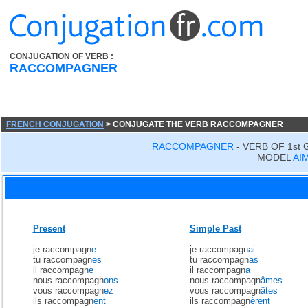
CONJUGATION OF VERB :
RACCOMPAGNER
FRENCH CONJUGATION
> CONJUGATE THE VERB RACCOMPAGNER
RACCOMPAGNER
- VERB OF 1st
MODEL
AI
Present
Simple Past
je raccompagn
e
je raccompagn
ai
tu raccompagn
es
tu raccompagn
as
il raccompagn
e
il raccompagn
a
nous raccompagn
ons
nous raccompagn
âmes
vous raccompagn
ez
vous raccompagn
âtes
ils raccompagn
ent
ils raccompagn
èrent