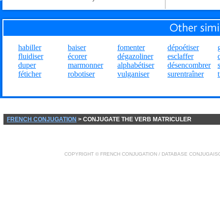
habiller
baiser
fomenter
dépoétiser
fluidiser
écorer
dégazoliner
esclaffer
duper
marmonner
alphabétiser
désencombrer
féticher
robotiser
vulganiser
surentraîner
FRENCH CONJUGATION
> CONJUGATE THE VERB MATRICULER
COPYRIGHT ©
FRENCH CONJUGATION
/ DATABASE
CONJUGAIS