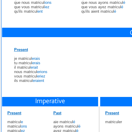
que nous matricul
ions
que nous ayons matricul
é
que vous matricul
iez
que vous ayez matricul
é
qu'ils matricul
ent
qu'ils aient matricul
é
Present
je matricul
erais
tu matricul
erais
il matricul
erait
nous matricul
erions
vous matricul
eriez
ils matricul
eraient
Present
Past
Present
matricul
e
aie matricul
é
matriculer
matricul
ons
ayons matricul
é
matricul
ez
ayez matricul
é