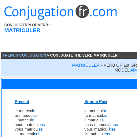
CONJUGATION OF VERB :
MATRICULER
FRENCH CONJUGATION
> CONJUGATE THE VERB MATRICULER
MATRICULER
- VERB OF 1st G
MODEL
AI
Present
Simple Past
je matricul
e
je matricul
ai
tu matricul
es
tu matricul
as
il matricul
e
il matricul
a
nous matricul
ons
nous matricul
âmes
vous matricul
ez
vous matricul
âtes
ils matricul
ent
ils matricul
èrent