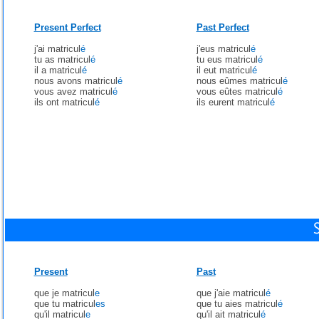
Present Perfect
Past Perfect
j'ai matricul
é
j'eus matricul
é
tu as matricul
é
tu eus matricul
é
il a matricul
é
il eut matricul
é
nous avons matricul
é
nous eûmes matricul
é
vous avez matricul
é
vous eûtes matricul
é
ils ont matricul
é
ils eurent matricul
é
Present
Past
que je matricul
e
que j'aie matricul
é
que tu matricul
es
que tu aies matricul
é
qu'il matricul
e
qu'il ait matricul
é