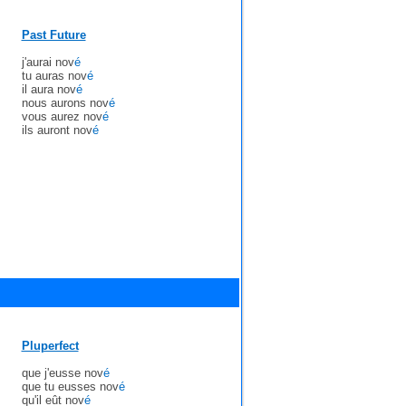
Past Future
j'aurai nov
é
tu auras nov
é
il aura nov
é
nous aurons nov
é
vous aurez nov
é
ils auront nov
é
Pluperfect
que j'eusse nov
é
que tu eusses nov
é
qu'il eût nov
é