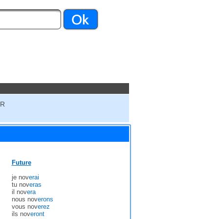
IR
Future
je nov
erai
tu nov
eras
il nov
era
nous nov
erons
vous nov
erez
ils nov
eront