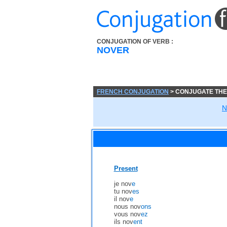
CONJUGATION OF VERB :
NOVER
FRENCH CONJUGATION
> CONJUGATE THE
N
Present
je nov
e
tu nov
es
il nov
e
nous nov
ons
vous nov
ez
ils nov
ent