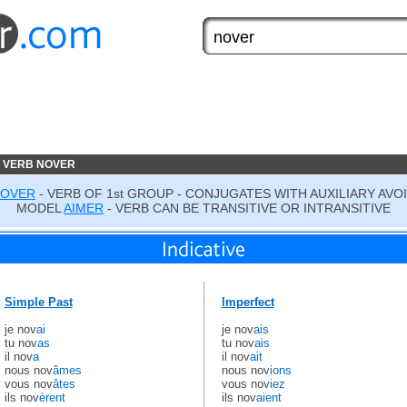
 VERB NOVER
OVER
- VERB OF 1st GROUP - CONJUGATES WITH AUXILIARY AVO
MODEL
AIMER
- VERB CAN BE TRANSITIVE OR INTRANSITIVE
Simple Past
Imperfect
je nov
ai
je nov
ais
tu nov
as
tu nov
ais
il nov
a
il nov
ait
nous nov
âmes
nous nov
ions
vous nov
âtes
vous nov
iez
ils nov
èrent
ils nov
aient