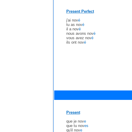
Present Perfect
j'ai nov
é
tu as nov
é
il a nov
é
nous avons nov
é
vous avez nov
é
ils ont nov
é
Present
que je nov
e
que tu nov
es
qu'il nov
e