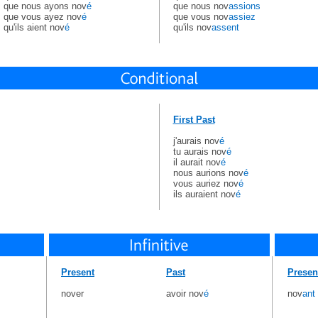
que nous ayons nov
é
que nous nov
assions
que vous ayez nov
é
que vous nov
assiez
qu'ils aient nov
é
qu'ils nov
assent
First Past
j'aurais nov
é
tu aurais nov
é
il aurait nov
é
nous aurions nov
é
vous auriez nov
é
ils auraient nov
é
Present
Past
Presen
nover
avoir nov
é
nov
ant