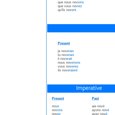
que nous nov
ions
que vous nov
iez
qu'ils nov
ent
Present
je nov
erais
tu nov
erais
il nov
erait
nous nov
erions
vous nov
eriez
ils nov
eraient
Present
Past
nov
e
aie nov
é
nov
ons
ayons nov
é
nov
ez
ayez nov
é