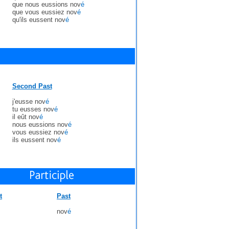
que nous eussions nov
é
que vous eussiez nov
é
qu'ils eussent nov
é
Second Past
j'eusse nov
é
tu eusses nov
é
il eût nov
é
nous eussions nov
é
vous eussiez nov
é
ils eussent nov
é
t
Past
nov
é