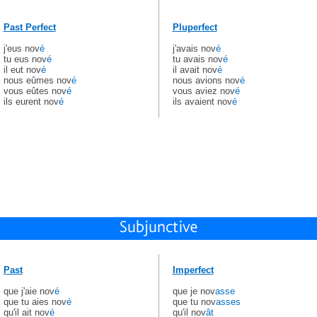
Past Perfect
Pluperfect
j'eus nov
é
j'avais nov
é
tu eus nov
é
tu avais nov
é
il eut nov
é
il avait nov
é
nous eûmes nov
é
nous avions nov
é
vous eûtes nov
é
vous aviez nov
é
ils eurent nov
é
ils avaient nov
é
Past
Imperfect
que j'aie nov
é
que je nov
asse
que tu aies nov
é
que tu nov
asses
qu'il ait nov
é
qu'il nov
ât