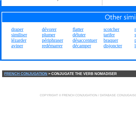
draper
dévorer
flatter
scotcher
similiser
plumer
déluter
tarifer
lézarder
périphraser
désaccentuer
braquer
aviner
redémarrer
décamper
disjoncter
FRENCH CONJUGATION
> CONJUGATE THE VERB NOMADISER
COPYRIGHT ©
FRENCH CONJUGATION
/ DATABASE
CONJUGAIS