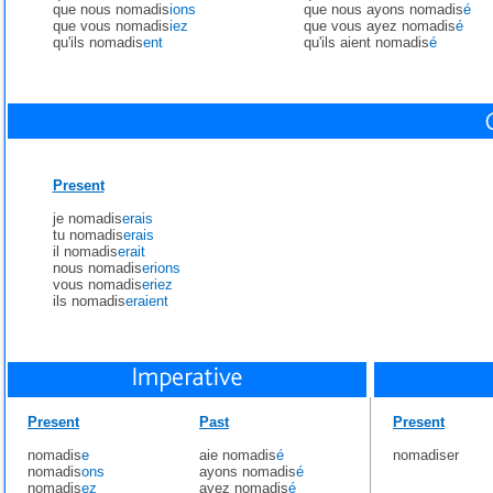
que nous nomadis
ions
que nous ayons nomadis
é
que vous nomadis
iez
que vous ayez nomadis
é
qu'ils nomadis
ent
qu'ils aient nomadis
é
Present
je nomadis
erais
tu nomadis
erais
il nomadis
erait
nous nomadis
erions
vous nomadis
eriez
ils nomadis
eraient
Present
Past
Present
nomadis
e
aie nomadis
é
nomadiser
nomadis
ons
ayons nomadis
é
nomadis
ez
ayez nomadis
é