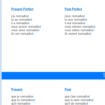
Present Perfect
Past Perfect
j'ai nomadis
é
j'eus nomadis
é
tu as nomadis
é
tu eus nomadis
é
il a nomadis
é
il eut nomadis
é
nous avons nomadis
é
nous eûmes nomadis
é
vous avez nomadis
é
vous eûtes nomadis
é
ils ont nomadis
é
ils eurent nomadis
é
Present
Past
que je nomadis
e
que j'aie nomadis
é
que tu nomadis
es
que tu aies nomadis
é
qu'il nomadis
e
qu'il ait nomadis
é