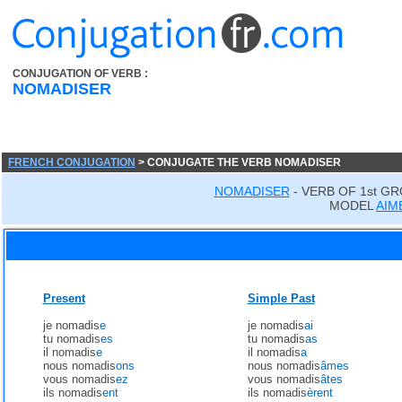
CONJUGATION OF VERB :
NOMADISER
FRENCH CONJUGATION
> CONJUGATE THE VERB NOMADISER
NOMADISER
- VERB OF 1st G
MODEL
AIM
Present
Simple Past
je nomadis
e
je nomadis
ai
tu nomadis
es
tu nomadis
as
il nomadis
e
il nomadis
a
nous nomadis
ons
nous nomadis
âmes
vous nomadis
ez
vous nomadis
âtes
ils nomadis
ent
ils nomadis
èrent