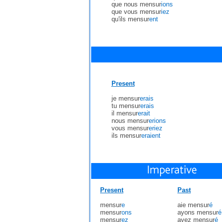
que nous mensur
ions
que vous mensur
iez
qu'ils mensur
ent
Present
je mensur
erais
tu mensur
erais
il mensur
erait
nous mensur
erions
vous mensur
eriez
ils mensur
eraient
Present
Past
mensur
e
aie mensur
é
mensur
ons
ayons mensur
é
mensur
ez
ayez mensur
é