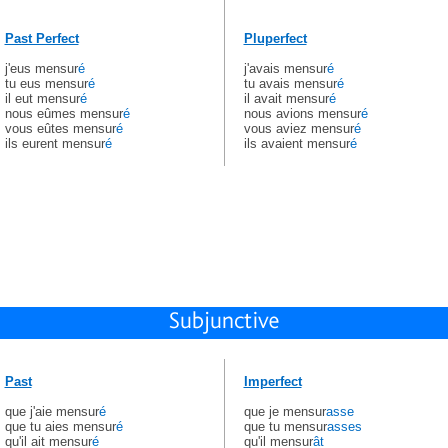
Past Perfect
Pluperfect
j'eus mensur
é
j'avais mensur
é
tu eus mensur
é
tu avais mensur
é
il eut mensur
é
il avait mensur
é
nous eûmes mensur
é
nous avions mensur
é
vous eûtes mensur
é
vous aviez mensur
é
ils eurent mensur
é
ils avaient mensur
é
Past
Imperfect
que j'aie mensur
é
que je mensur
asse
que tu aies mensur
é
que tu mensur
asses
qu'il ait mensur
é
qu'il mensur
ât