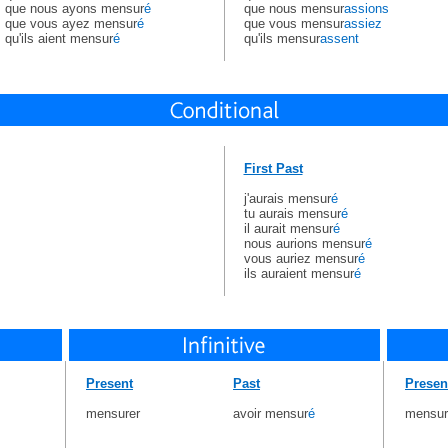
que nous ayons mensur
é
que nous mensur
assions
que vous ayez mensur
é
que vous mensur
assiez
qu'ils aient mensur
é
qu'ils mensur
assent
First Past
j'aurais mensur
é
tu aurais mensur
é
il aurait mensur
é
nous aurions mensur
é
vous auriez mensur
é
ils auraient mensur
é
Present
Past
Presen
mensurer
avoir mensur
é
mensur