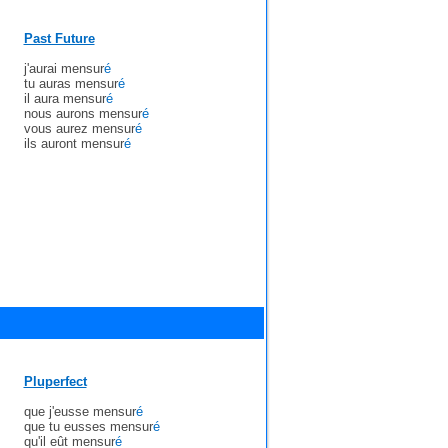
Past Future
j'aurai mensur
é
tu auras mensur
é
il aura mensur
é
nous aurons mensur
é
vous aurez mensur
é
ils auront mensur
é
Pluperfect
que j'eusse mensur
é
que tu eusses mensur
é
qu'il eût mensur
é