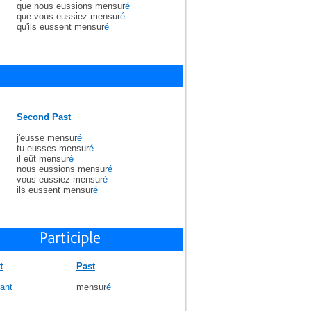
que nous eussions mensur
é
que vous eussiez mensur
é
qu'ils eussent mensur
é
Second Past
j'eusse mensur
é
tu eusses mensur
é
il eût mensur
é
nous eussions mensur
é
vous eussiez mensur
é
ils eussent mensur
é
t
Past
ant
mensur
é