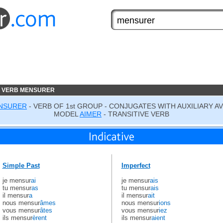
E VERB MENSURER
NSURER
- VERB OF 1st GROUP - CONJUGATES WITH AUXILIARY A
MODEL
AIMER
- TRANSITIVE VERB
Simple Past
Imperfect
je mensur
ai
je mensur
ais
tu mensur
as
tu mensur
ais
il mensur
a
il mensur
ait
nous mensur
âmes
nous mensur
ions
vous mensur
âtes
vous mensur
iez
ils mensur
èrent
ils mensur
aient