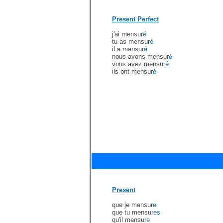
Present Perfect
j'ai mensur
é
tu as mensur
é
il a mensur
é
nous avons mensur
é
vous avez mensur
é
ils ont mensur
é
Present
que je mensur
e
que tu mensur
es
qu'il mensur
e