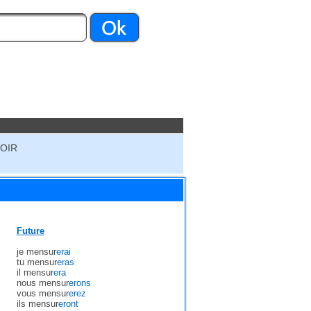
VOIR
Future
je mensur
erai
tu mensur
eras
il mensur
era
nous mensur
erons
vous mensur
erez
ils mensur
eront