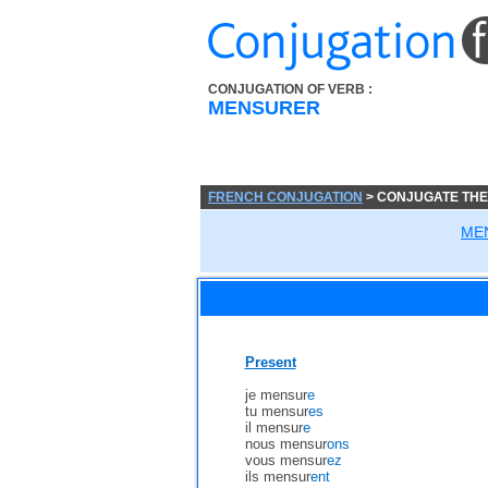
CONJUGATION OF VERB :
MENSURER
FRENCH CONJUGATION
> CONJUGATE TH
ME
Present
je mensur
e
tu mensur
es
il mensur
e
nous mensur
ons
vous mensur
ez
ils mensur
ent