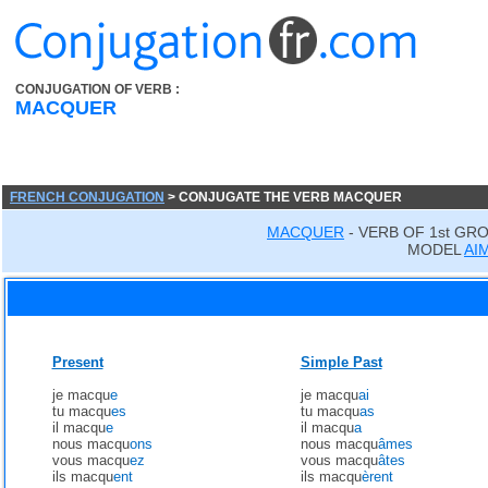
CONJUGATION OF VERB :
MACQUER
FRENCH CONJUGATION
> CONJUGATE THE VERB MACQUER
MACQUER
- VERB OF 1st GR
MODEL
AI
Present
Simple Past
je macqu
e
je macqu
ai
tu macqu
es
tu macqu
as
il macqu
e
il macqu
a
nous macqu
ons
nous macqu
âmes
vous macqu
ez
vous macqu
âtes
ils macqu
ent
ils macqu
èrent