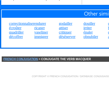
correctionnaliser
endurer
godailler
douiller
écroûter
ricaner
attiser
irriter
quadriller
vaseliner
critiquer
épaler
décoffrer
immigrer
désénerver
obnubiler
FRENCH CONJUGATION
> CONJUGATE THE VERB MACQUER
COPYRIGHT ©
FRENCH CONJUGATION
/ DATABASE
CONJUGAIS