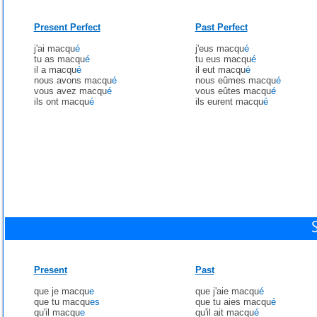
Present Perfect
Past Perfect
j'ai macqu
é
j'eus macqu
é
tu as macqu
é
tu eus macqu
é
il a macqu
é
il eut macqu
é
nous avons macqu
é
nous eûmes macqu
é
vous avez macqu
é
vous eûtes macqu
é
ils ont macqu
é
ils eurent macqu
é
Present
Past
que je macqu
e
que j'aie macqu
é
que tu macqu
es
que tu aies macqu
é
qu'il macqu
e
qu'il ait macqu
é