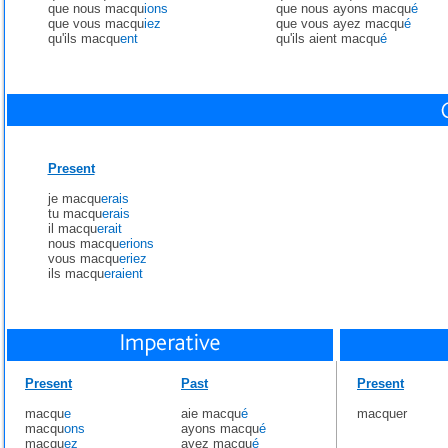
que nous macqu
ions
que nous ayons macqu
é
que vous macqu
iez
que vous ayez macqu
é
qu'ils macqu
ent
qu'ils aient macqu
é
Present
je macqu
erais
tu macqu
erais
il macqu
erait
nous macqu
erions
vous macqu
eriez
ils macqu
eraient
Present
Past
Present
macqu
e
aie macqu
é
macquer
macqu
ons
ayons macqu
é
macqu
ez
ayez macqu
é