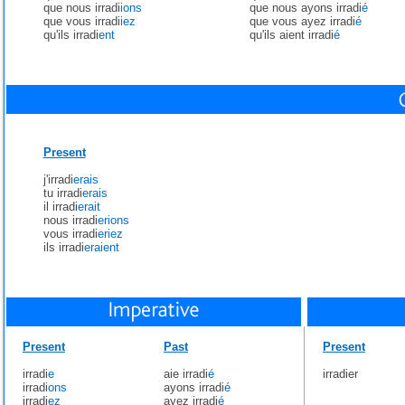
que nous irradi
ions
que nous ayons irradi
é
que vous irradi
iez
que vous ayez irradi
é
qu'ils irradi
ent
qu'ils aient irradi
é
Present
j'irradi
erais
tu irradi
erais
il irradi
erait
nous irradi
erions
vous irradi
eriez
ils irradi
eraient
Present
Past
Present
irradi
e
aie irradi
é
irradier
irradi
ons
ayons irradi
é
irradi
ez
ayez irradi
é