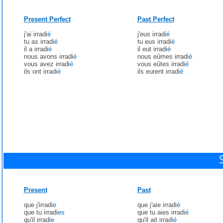
Present Perfect
Past Perfect
j'ai irradi
é
j'eus irradi
é
tu as irradi
é
tu eus irradi
é
il a irradi
é
il eut irradi
é
nous avons irradi
é
nous eûmes irradi
é
vous avez irradi
é
vous eûtes irradi
é
ils ont irradi
é
ils eurent irradi
é
Present
Past
que j'irradi
e
que j'aie irradi
é
que tu irradi
es
que tu aies irradi
é
qu'il irradi
e
qu'il ait irradi
é