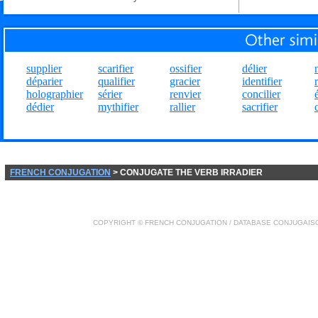
supplier
scarifier
ossifier
délier
déparier
qualifier
gracier
identifier
holographier
sérier
renvier
concilier
dédier
mythifier
rallier
sacrifier
FRENCH CONJUGATION
> CONJUGATE THE VERB IRRADIER
COPYRIGHT ©
FRENCH CONJUGATION
/ DATABASE
CONJUGAIS