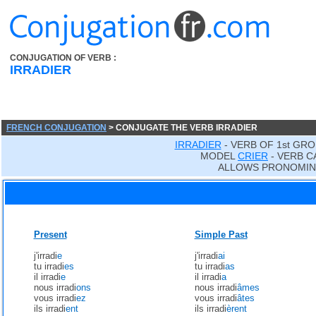
CONJUGATION OF VERB :
IRRADIER
FRENCH CONJUGATION
> CONJUGATE THE VERB IRRADIER
IRRADIER
- VERB OF 1st GRO
MODEL
CRIER
- VERB C
ALLOWS PRONOMIN
Present
Simple Past
j'irradi
e
j'irradi
ai
tu irradi
es
tu irradi
as
il irradi
e
il irradi
a
nous irradi
ons
nous irradi
âmes
vous irradi
ez
vous irradi
âtes
ils irradi
ent
ils irradi
èrent