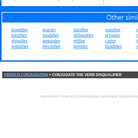
pontifier
gracier
falsifier
russifier
lubrifier
modifier
délignifier
réfugier
répudier
amnistier
réifier
carier
solidifier
électrifier
terrifier
fluidifier
FRENCH CONJUGATION
> CONJUGATE THE VERB DISQUALIFIER
COPYRIGHT ©
FRENCH CONJUGATION
/ DATABASE
CONJUGAIS