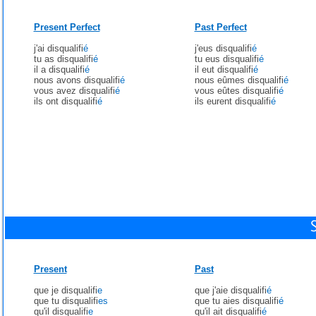
Present Perfect
Past Perfect
j'ai disqualifi
é
j'eus disqualifi
é
tu as disqualifi
é
tu eus disqualifi
é
il a disqualifi
é
il eut disqualifi
é
nous avons disqualifi
é
nous eûmes disqualifi
é
vous avez disqualifi
é
vous eûtes disqualifi
é
ils ont disqualifi
é
ils eurent disqualifi
é
Present
Past
que je disqualifi
e
que j'aie disqualifi
é
que tu disqualifi
es
que tu aies disqualifi
é
qu'il disqualifi
e
qu'il ait disqualifi
é