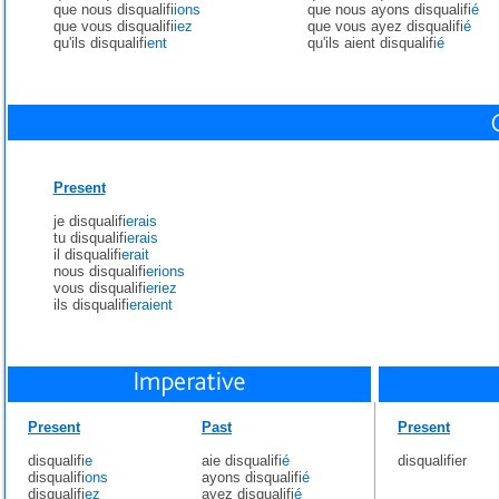
que nous disqualifi
ions
que nous ayons disqualifi
é
que vous disqualifi
iez
que vous ayez disqualifi
é
qu'ils disqualifi
ent
qu'ils aient disqualifi
é
Present
je disqualifi
erais
tu disqualifi
erais
il disqualifi
erait
nous disqualifi
erions
vous disqualifi
eriez
ils disqualifi
eraient
Present
Past
Present
disqualifi
e
aie disqualifi
é
disqualifier
disqualifi
ons
ayons disqualifi
é
disqualifi
ez
ayez disqualifi
é