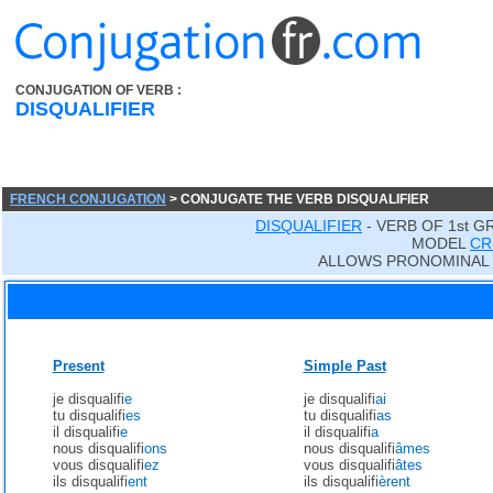
CONJUGATION OF VERB :
DISQUALIFIER
FRENCH CONJUGATION
> CONJUGATE THE VERB DISQUALIFIER
DISQUALIFIER
- VERB OF 1st G
MODEL
CR
ALLOWS PRONOMINAL
Present
Simple Past
je disqualifi
e
je disqualifi
ai
tu disqualifi
es
tu disqualifi
as
il disqualifi
e
il disqualifi
a
nous disqualifi
ons
nous disqualifi
âmes
vous disqualifi
ez
vous disqualifi
âtes
ils disqualifi
ent
ils disqualifi
èrent