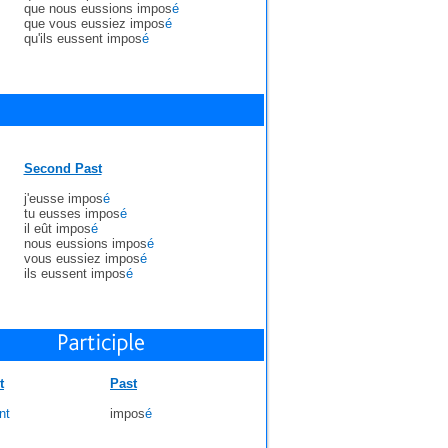
que nous eussions impos
é
que vous eussiez impos
é
qu'ils eussent impos
é
Second Past
j'eusse impos
é
tu eusses impos
é
il eût impos
é
nous eussions impos
é
vous eussiez impos
é
ils eussent impos
é
t
Past
nt
impos
é