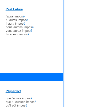
Past Future
j'aurai impos
é
tu auras impos
é
il aura impos
é
nous aurons impos
é
vous aurez impos
é
ils auront impos
é
Pluperfect
que j'eusse impos
é
que tu eusses impos
é
qu'il eût impos
é