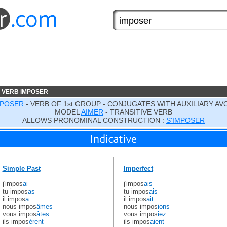
 VERB IMPOSER
MPOSER
- VERB OF 1st GROUP - CONJUGATES WITH AUXILIARY AV
MODEL
AIMER
- TRANSITIVE VERB
ALLOWS PRONOMINAL CONSTRUCTION :
S'IMPOSER
Simple Past
Imperfect
j'impos
ai
j'impos
ais
tu impos
as
tu impos
ais
il impos
a
il impos
ait
nous impos
âmes
nous impos
ions
vous impos
âtes
vous impos
iez
ils impos
èrent
ils impos
aient