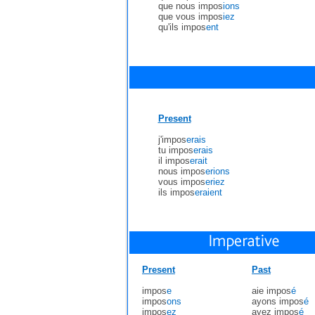
que nous impos
ions
que vous impos
iez
qu'ils impos
ent
Present
j'impos
erais
tu impos
erais
il impos
erait
nous impos
erions
vous impos
eriez
ils impos
eraient
Present
Past
impos
e
aie impos
é
impos
ons
ayons impos
é
impos
ez
ayez impos
é