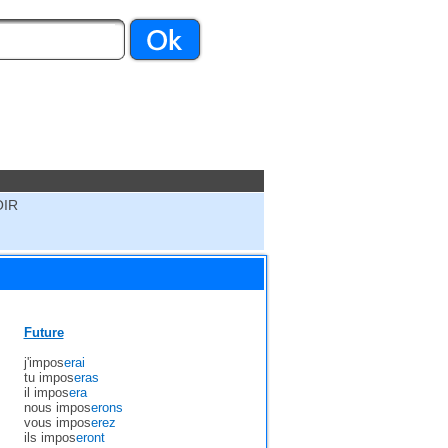
OIR
Future
j'impos
erai
tu impos
eras
il impos
era
nous impos
erons
vous impos
erez
ils impos
eront