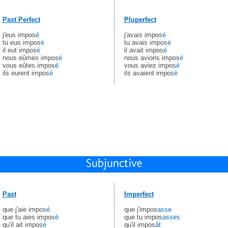
Past Perfect
Pluperfect
j'eus impos
é
j'avais impos
é
tu eus impos
é
tu avais impos
é
il eut impos
é
il avait impos
é
nous eûmes impos
é
nous avions impos
é
vous eûtes impos
é
vous aviez impos
é
ils eurent impos
é
ils avaient impos
é
Past
Imperfect
que j'aie impos
é
que j'impos
asse
que tu aies impos
é
que tu impos
asses
qu'il ait impos
é
qu'il impos
ât