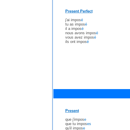
Present Perfect
j'ai impos
é
tu as impos
é
il a impos
é
nous avons impos
é
vous avez impos
é
ils ont impos
é
Present
que j'impos
e
que tu impos
es
qu'il impos
e