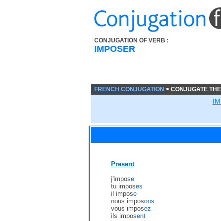
CONJUGATION OF VERB :
IMPOSER
FRENCH CONJUGATION
> CONJUGATE THE
I
Present
j'impos
e
tu impos
es
il impos
e
nous impos
ons
vous impos
ez
ils impos
ent