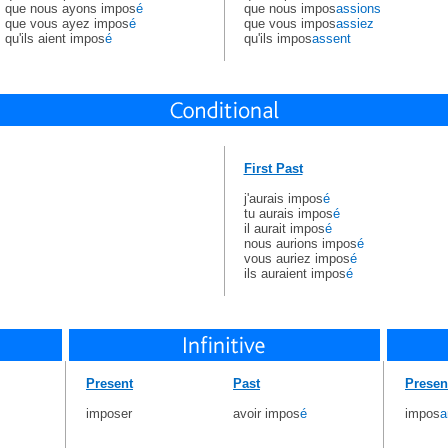
que nous ayons impos
é
que nous impos
assions
que vous ayez impos
é
que vous impos
assiez
qu'ils aient impos
é
qu'ils impos
assent
First Past
j'aurais impos
é
tu aurais impos
é
il aurait impos
é
nous aurions impos
é
vous auriez impos
é
ils auraient impos
é
Present
Past
Presen
imposer
avoir impos
é
impos
a