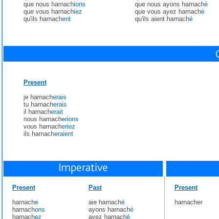
que nous harnach
ions
que nous ayons harnach
é
que vous harnach
iez
que vous ayez harnach
é
qu'ils harnach
ent
qu'ils aient harnach
é
Present
je harnach
erais
tu harnach
erais
il harnach
erait
nous harnach
erions
vous harnach
eriez
ils harnach
eraient
Present
Past
Present
harnach
e
aie harnach
é
harnacher
harnach
ons
ayons harnach
é
harnach
ez
ayez harnach
é