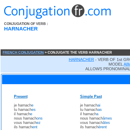
CONJUGATION OF VERB :
HARNACHER
FRENCH CONJUGATION
> CONJUGATE THE VERB HARNACHER
HARNACHER
- VERB OF 1st G
MODEL
AI
ALLOWS PRONOMINAL
Present
Simple Past
je harnach
e
je harnach
ai
tu harnach
es
tu harnach
as
il harnach
e
il harnach
a
nous harnach
ons
nous harnach
âmes
vous harnach
ez
vous harnach
âtes
ils harnach
ent
ils harnach
èrent