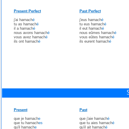
Present Perfect
Past Perfect
j'ai harnach
é
j'eus harnach
é
tu as harnach
é
tu eus harnach
é
il a harnach
é
il eut harnach
é
nous avons harnach
é
nous eûmes harnach
é
vous avez harnach
é
vous eûtes harnach
é
ils ont harnach
é
ils eurent harnach
é
Present
Past
que je harnach
e
que j'aie harnach
é
que tu harnach
es
que tu aies harnach
é
qu'il harnach
e
qu'il ait harnach
é