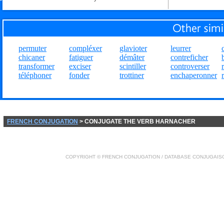
permuter
compléxer
glavioter
leurrer
chicaner
fatiguer
démâter
contreficher
transformer
exciser
scintiller
controverser
téléphoner
fonder
trottiner
enchaperonner
FRENCH CONJUGATION
> CONJUGATE THE VERB HARNACHER
COPYRIGHT ©
FRENCH CONJUGATION
/ DATABASE
CONJUGAIS