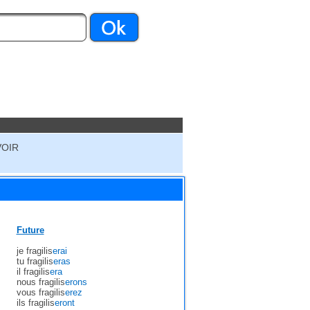
VOIR
Future
je fragilis
erai
tu fragilis
eras
il fragilis
era
nous fragilis
erons
vous fragilis
erez
ils fragilis
eront