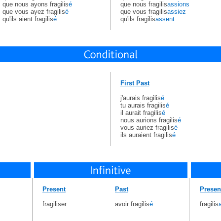
que nous ayons fragilis
é
que nous fragilis
assions
que vous ayez fragilis
é
que vous fragilis
assiez
qu'ils aient fragilis
é
qu'ils fragilis
assent
First Past
j'aurais fragilis
é
tu aurais fragilis
é
il aurait fragilis
é
nous aurions fragilis
é
vous auriez fragilis
é
ils auraient fragilis
é
Present
Past
Presen
fragiliser
avoir fragilis
é
fragilis