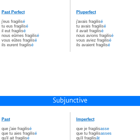
Past Perfect
Pluperfect
j'eus fragilis
é
j'avais fragilis
é
tu eus fragilis
é
tu avais fragilis
é
il eut fragilis
é
il avait fragilis
é
nous eûmes fragilis
é
nous avions fragilis
é
vous eûtes fragilis
é
vous aviez fragilis
é
ils eurent fragilis
é
ils avaient fragilis
é
Past
Imperfect
que j'aie fragilis
é
que je fragilis
asse
que tu aies fragilis
é
que tu fragilis
asses
qu'il ait fragilis
é
qu'il fragilis
ât