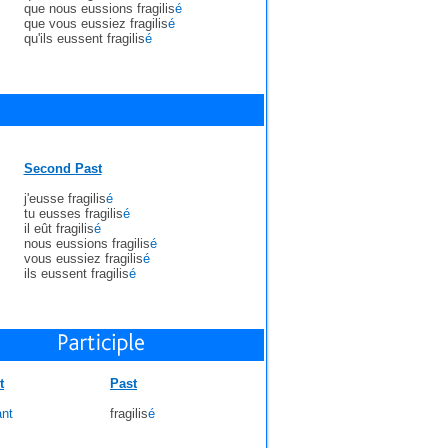
que nous eussions fragilis
é
que vous eussiez fragilis
é
qu'ils eussent fragilis
é
Second Past
j'eusse fragilis
é
tu eusses fragilis
é
il eût fragilis
é
nous eussions fragilis
é
vous eussiez fragilis
é
ils eussent fragilis
é
t
Past
ant
fragilis
é