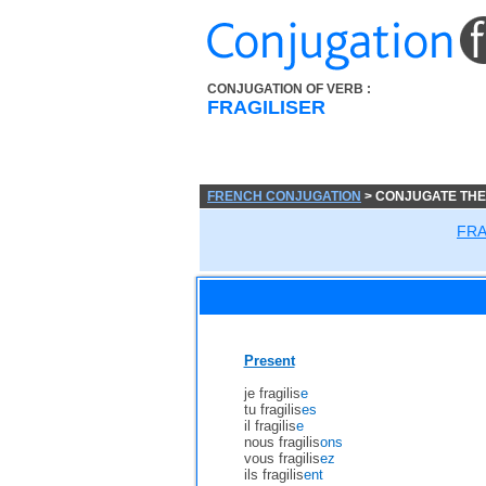
CONJUGATION OF VERB :
FRAGILISER
FRENCH CONJUGATION
> CONJUGATE THE
FRA
Present
je fragilis
e
tu fragilis
es
il fragilis
e
nous fragilis
ons
vous fragilis
ez
ils fragilis
ent