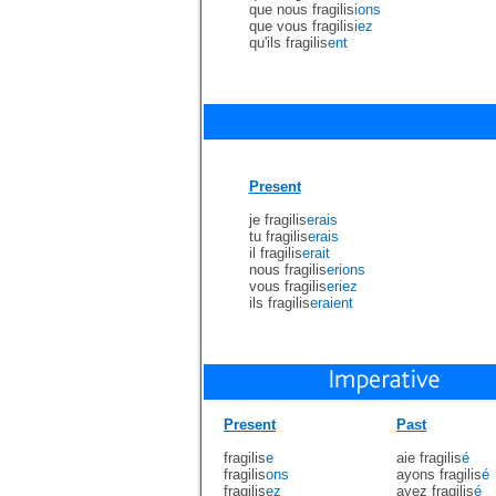
que nous fragilis
ions
que vous fragilis
iez
qu'ils fragilis
ent
Present
je fragilis
erais
tu fragilis
erais
il fragilis
erait
nous fragilis
erions
vous fragilis
eriez
ils fragilis
eraient
Present
Past
fragilis
e
aie fragilis
é
fragilis
ons
ayons fragilis
é
fragilis
ez
ayez fragilis
é