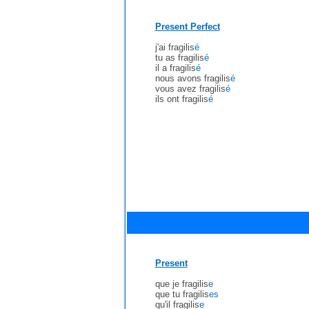
Present Perfect
j'ai fragilis
é
tu as fragilis
é
il a fragilis
é
nous avons fragilis
é
vous avez fragilis
é
ils ont fragilis
é
Present
que je fragilis
e
que tu fragilis
es
qu'il fragilis
e