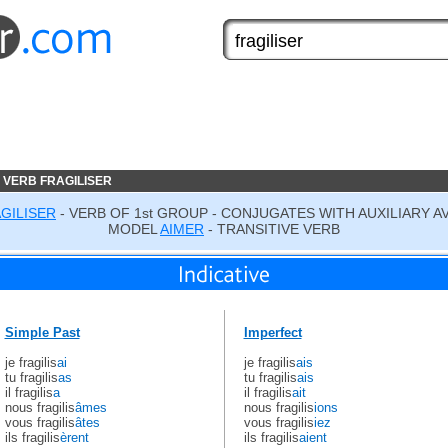
 VERB FRAGILISER
GILISER
- VERB OF 1st GROUP - CONJUGATES WITH AUXILIARY A
MODEL
AIMER
- TRANSITIVE VERB
Simple Past
Imperfect
je fragilis
ai
je fragilis
ais
tu fragilis
as
tu fragilis
ais
il fragilis
a
il fragilis
ait
nous fragilis
âmes
nous fragilis
ions
vous fragilis
âtes
vous fragilis
iez
ils fragilis
èrent
ils fragilis
aient