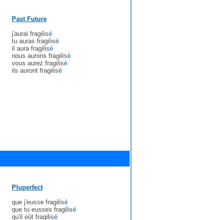
Past Future
j'aurai fragilis
é
tu auras fragilis
é
il aura fragilis
é
nous aurons fragilis
é
vous aurez fragilis
é
ils auront fragilis
é
Pluperfect
que j'eusse fragilis
é
que tu eusses fragilis
é
qu'il eût fragilis
é