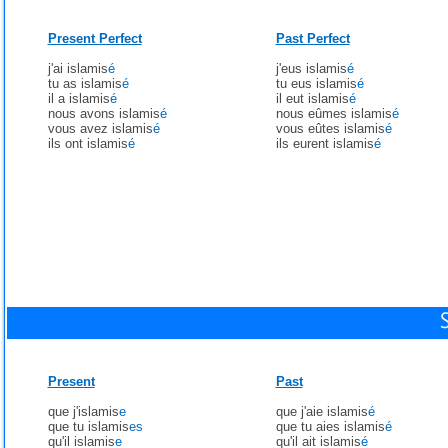
Present Perfect
Past Perfect
j'ai islamis
é
j'eus islamis
é
tu as islamis
é
tu eus islamis
é
il a islamis
é
il eut islamis
é
nous avons islamis
é
nous eûmes islamis
é
vous avez islamis
é
vous eûtes islamis
é
ils ont islamis
é
ils eurent islamis
é
Present
Past
que j'islamis
e
que j'aie islamis
é
que tu islamis
es
que tu aies islamis
é
qu'il islamis
e
qu'il ait islamis
é