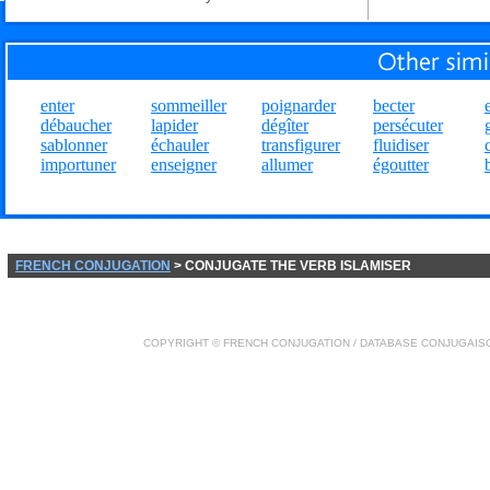
enter
sommeiller
poignarder
becter
débaucher
lapider
dégîter
persécuter
sablonner
échauler
transfigurer
fluidiser
importuner
enseigner
allumer
égoutter
FRENCH CONJUGATION
> CONJUGATE THE VERB ISLAMISER
COPYRIGHT ©
FRENCH CONJUGATION
/ DATABASE
CONJUGAIS