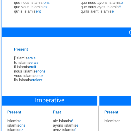
que nous islamis
ions
que nous ayons islamis
é
que vous islamis
iez
que vous ayez islamis
é
qu'ils islamis
ent
qu'ils aient islamis
é
Present
j'islamis
erais
tu islamis
erais
il islamis
erait
nous islamis
erions
vous islamis
eriez
ils islamis
eraient
Present
Past
Present
islamis
e
aie islamis
é
islamiser
islamis
ons
ayons islamis
é
islamis
ez
ayez islamis
é