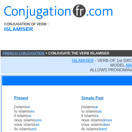
CONJUGATION OF VERB :
ISLAMISER
FRENCH CONJUGATION
> CONJUGATE THE VERB ISLAMISER
ISLAMISER
- VERB OF 1st GR
MODEL
AI
ALLOWS PRONOMINA
Present
Simple Past
j'islamis
e
j'islamis
ai
tu islamis
es
tu islamis
as
il islamis
e
il islamis
a
nous islamis
ons
nous islamis
âmes
vous islamis
ez
vous islamis
âtes
ils islamis
ent
ils islamis
èrent