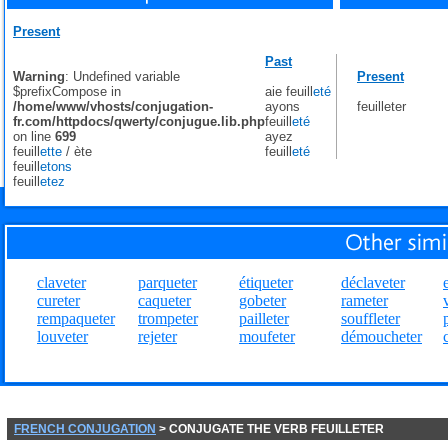
Present
Past
Warning
: Undefined variable
Present
$prefixCompose in
aie feuill
eté
/home/www/vhosts/conjugation-
ayons
feuilleter
fr.com/httpdocs/qwerty/conjugue.lib.php
feuill
eté
on line
699
ayez
feuill
ette
/
ète
feuill
eté
feuill
etons
feuill
etez
claveter
parqueter
étiqueter
déclaveter
cureter
caqueter
gobeter
rameter
rempaqueter
trompeter
pailleter
souffleter
louveter
rejeter
moufeter
démoucheter
FRENCH CONJUGATION
> CONJUGATE THE VERB FEUILLETER