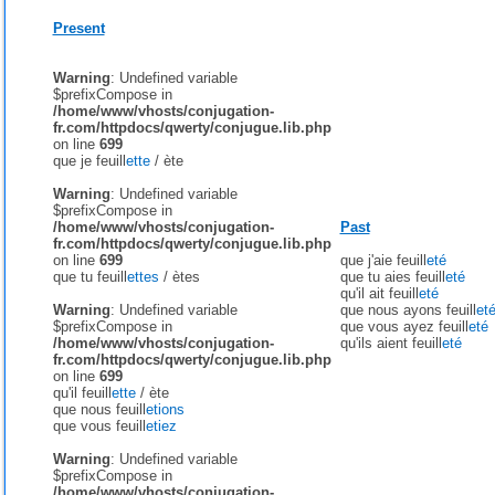
Present
Warning
: Undefined variable
$prefixCompose in
/home/www/vhosts/conjugation-
fr.com/httpdocs/qwerty/conjugue.lib.php
on line
699
que je feuill
ette
/
ète
Warning
: Undefined variable
$prefixCompose in
/home/www/vhosts/conjugation-
Past
fr.com/httpdocs/qwerty/conjugue.lib.php
on line
699
que j'aie feuill
eté
que tu feuill
ettes
/
ètes
que tu aies feuill
eté
qu'il ait feuill
eté
Warning
: Undefined variable
que nous ayons feuill
et
$prefixCompose in
que vous ayez feuill
eté
/home/www/vhosts/conjugation-
qu'ils aient feuill
eté
fr.com/httpdocs/qwerty/conjugue.lib.php
on line
699
qu'il feuill
ette
/
ète
que nous feuill
etions
que vous feuill
etiez
Warning
: Undefined variable
$prefixCompose in
/home/www/vhosts/conjugation-