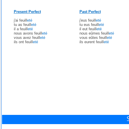
Present Perfect
Past Perfect
j'ai feuill
eté
j'eus feuill
eté
tu as feuill
eté
tu eus feuill
eté
il a feuill
eté
il eut feuill
eté
nous avons feuill
eté
nous eûmes feuill
eté
vous avez feuill
eté
vous eûtes feuill
eté
ils ont feuill
eté
ils eurent feuill
eté