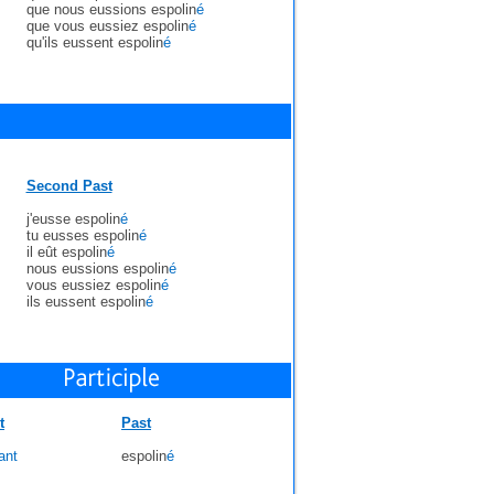
que nous eussions espolin
é
que vous eussiez espolin
é
qu'ils eussent espolin
é
Second Past
j'eusse espolin
é
tu eusses espolin
é
il eût espolin
é
nous eussions espolin
é
vous eussiez espolin
é
ils eussent espolin
é
t
Past
ant
espolin
é