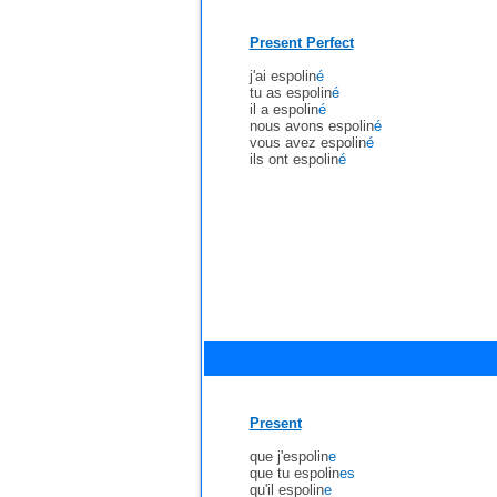
Present Perfect
j'ai espolin
é
tu as espolin
é
il a espolin
é
nous avons espolin
é
vous avez espolin
é
ils ont espolin
é
Present
que j'espolin
e
que tu espolin
es
qu'il espolin
e