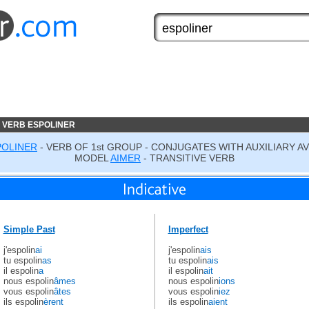
 VERB ESPOLINER
POLINER
- VERB OF 1st GROUP - CONJUGATES WITH AUXILIARY A
MODEL
AIMER
- TRANSITIVE VERB
Simple Past
Imperfect
j'espolin
ai
j'espolin
ais
tu espolin
as
tu espolin
ais
il espolin
a
il espolin
ait
nous espolin
âmes
nous espolin
ions
vous espolin
âtes
vous espolin
iez
ils espolin
èrent
ils espolin
aient