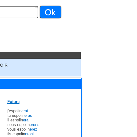
VOIR
Future
j'espolin
erai
tu espolin
eras
il espolin
era
nous espolin
erons
vous espolin
erez
ils espolin
eront