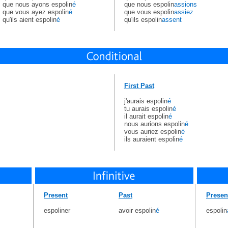
que nous ayons espolin
é
que nous espolin
assions
que vous ayez espolin
é
que vous espolin
assiez
qu'ils aient espolin
é
qu'ils espolin
assent
First Past
j'aurais espolin
é
tu aurais espolin
é
il aurait espolin
é
nous aurions espolin
é
vous auriez espolin
é
ils auraient espolin
é
Present
Past
Presen
espoliner
avoir espolin
é
espolin