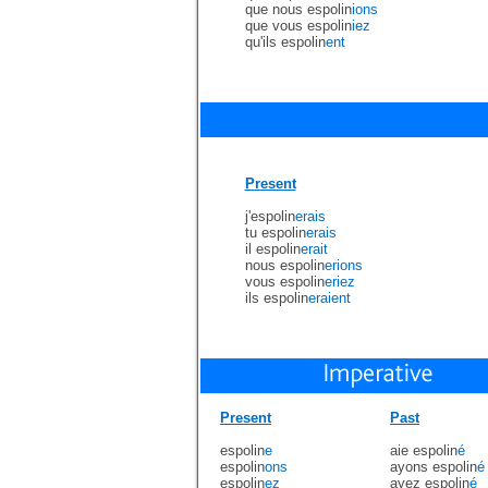
que nous espolin
ions
que vous espolin
iez
qu'ils espolin
ent
Present
j'espolin
erais
tu espolin
erais
il espolin
erait
nous espolin
erions
vous espolin
eriez
ils espolin
eraient
Present
Past
espolin
e
aie espolin
é
espolin
ons
ayons espolin
é
espolin
ez
ayez espolin
é