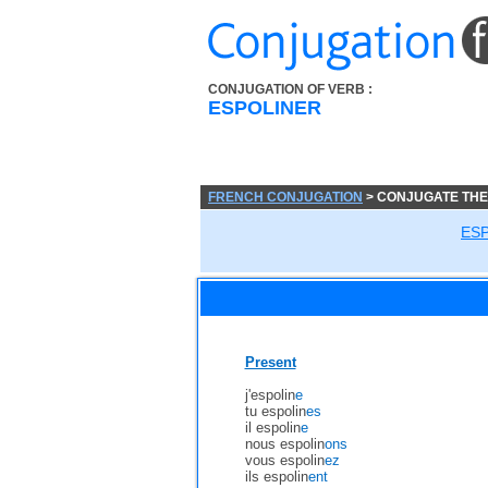
CONJUGATION OF VERB :
ESPOLINER
FRENCH CONJUGATION
> CONJUGATE THE
ES
Present
j'espolin
e
tu espolin
es
il espolin
e
nous espolin
ons
vous espolin
ez
ils espolin
ent