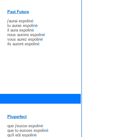
Past Future
j'aurai espolin
é
tu auras espolin
é
il aura espolin
é
nous aurons espolin
é
vous aurez espolin
é
ils auront espolin
é
Pluperfect
que j'eusse espolin
é
que tu eusses espolin
é
qu'il eût espolin
é