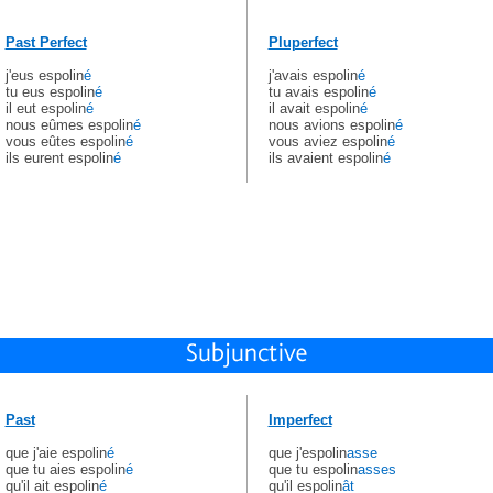
Past Perfect
Pluperfect
j'eus espolin
é
j'avais espolin
é
tu eus espolin
é
tu avais espolin
é
il eut espolin
é
il avait espolin
é
nous eûmes espolin
é
nous avions espolin
é
vous eûtes espolin
é
vous aviez espolin
é
ils eurent espolin
é
ils avaient espolin
é
Past
Imperfect
que j'aie espolin
é
que j'espolin
asse
que tu aies espolin
é
que tu espolin
asses
qu'il ait espolin
é
qu'il espolin
ât