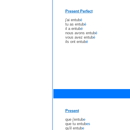
Present Perfect
j'ai entub
é
tu as entub
é
il a entub
é
nous avons entub
é
vous avez entub
é
ils ont entub
é
Present
que j'entub
e
que tu entub
es
qu'il entub
e