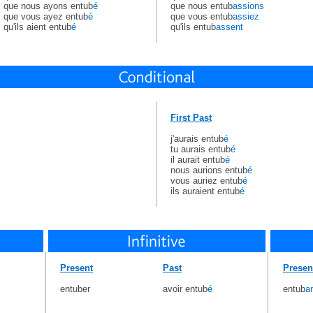
que nous ayons entub
é
que nous entub
assions
que vous ayez entub
é
que vous entub
assiez
qu'ils aient entub
é
qu'ils entub
assent
First Past
j'aurais entub
é
tu aurais entub
é
il aurait entub
é
nous aurions entub
é
vous auriez entub
é
ils auraient entub
é
Present
Past
Presen
entuber
avoir entub
é
entub
a