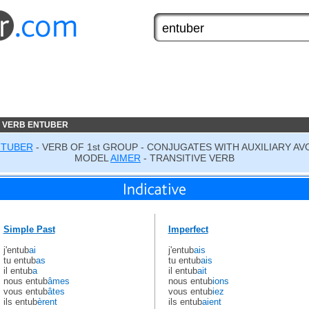
 VERB ENTUBER
NTUBER
- VERB OF 1st GROUP - CONJUGATES WITH AUXILIARY AV
MODEL
AIMER
- TRANSITIVE VERB
Simple Past
Imperfect
j'entub
ai
j'entub
ais
tu entub
as
tu entub
ais
il entub
a
il entub
ait
nous entub
âmes
nous entub
ions
vous entub
âtes
vous entub
iez
ils entub
èrent
ils entub
aient