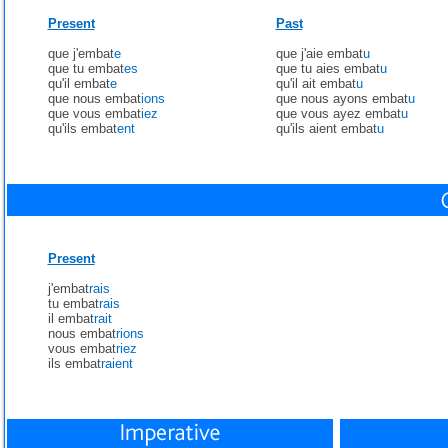
Present
Past
que j'embat
e
que j'aie embat
u
que tu embat
es
que tu aies embat
u
qu'il embat
e
qu'il ait embat
u
que nous embat
ions
que nous ayons embat
u
que vous embat
iez
que vous ayez embat
u
qu'ils embat
ent
qu'ils aient embat
u
Present
j'embat
rais
tu embat
rais
il embat
rait
nous embat
rions
vous embat
riez
ils embat
raient