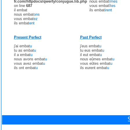
fr.com/httpdocs/qwerty/conjugue.lib.php
nous embat
îmes
on line
687
vous embat
îtes
il embat
ils embat
irent
nous embat
ons
vous embat
ez
ils embat
ent
Present Perfect
Past Perfect
j'ai embat
u
j'eus embat
u
tu as embat
u
tu eus embat
u
il a embat
u
il eut embat
u
nous avons embat
u
nous eûmes embat
u
vous avez embat
u
vous eûtes embat
u
ils ont embat
u
ils eurent embat
u