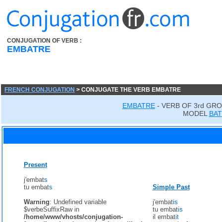
CONJUGATION OF VERB :
EMBATRE
FRENCH CONJUGATION
> CONJUGATE THE VERB EMBATRE
EMBATRE
- VERB OF 3rd GRO
MODEL
BA
Present
j'embat
s
tu embat
s
Simple Past
Warning
: Undefined variable
j'embat
is
$verbeSuffixRaw in
tu embat
is
/home/www/vhosts/conjugation-
il embat
it