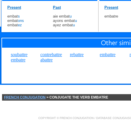
Present
Past
Present
embat
s
aie embat
u
embatre
embat
ons
ayons embat
u
embat
ez
ayez embat
u
soubattre
contrebattre
rebattre
embattre
embatre
abattre
FRENCH CONJUGATION
> CONJUGATE THE VERB EMBATRE
COPYRIGHT ©
FRENCH CONJUGATION
/ DATABASE
CONJUGAIS