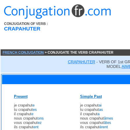
CONJUGATION OF VERB :
CRAPAHUTER
FRENCH CONJUGATION
> CONJUGATE THE VERB CRAPAHUTER
CRAPAHUTER
- VERB OF 1st G
MODEL
AIM
Present
Simple Past
je crapahut
e
je crapahut
ai
tu crapahut
es
tu crapahut
as
il crapahut
e
il crapahut
a
nous crapahut
ons
nous crapahut
âmes
vous crapahut
ez
vous crapahut
âtes
ils crapahut
ent
ils crapahut
èrent