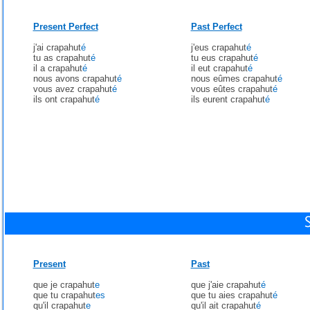
Present Perfect
Past Perfect
j'ai crapahut
é
j'eus crapahut
é
tu as crapahut
é
tu eus crapahut
é
il a crapahut
é
il eut crapahut
é
nous avons crapahut
é
nous eûmes crapahut
é
vous avez crapahut
é
vous eûtes crapahut
é
ils ont crapahut
é
ils eurent crapahut
é
Present
Past
que je crapahut
e
que j'aie crapahut
é
que tu crapahut
es
que tu aies crapahut
é
qu'il crapahut
e
qu'il ait crapahut
é