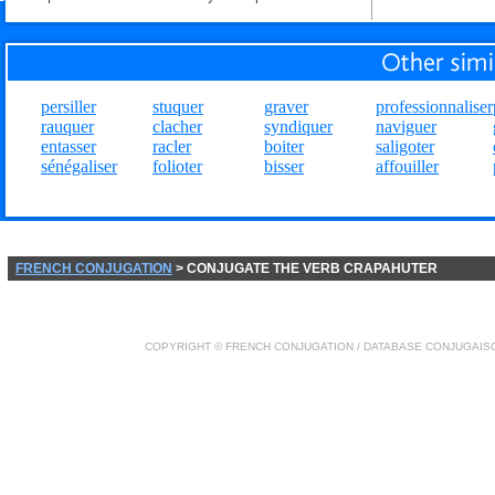
persiller
stuquer
graver
professionnaliser
rauquer
clacher
syndiquer
naviguer
entasser
racler
boiter
saligoter
sénégaliser
folioter
bisser
affouiller
FRENCH CONJUGATION
> CONJUGATE THE VERB CRAPAHUTER
COPYRIGHT ©
FRENCH CONJUGATION
/ DATABASE
CONJUGAIS