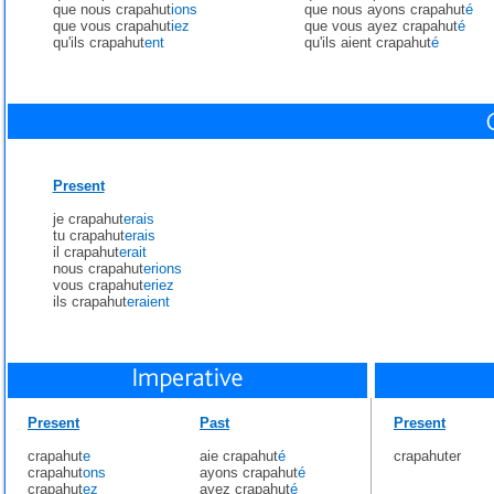
que nous crapahut
ions
que nous ayons crapahut
é
que vous crapahut
iez
que vous ayez crapahut
é
qu'ils crapahut
ent
qu'ils aient crapahut
é
Present
je crapahut
erais
tu crapahut
erais
il crapahut
erait
nous crapahut
erions
vous crapahut
eriez
ils crapahut
eraient
Present
Past
Present
crapahut
e
aie crapahut
é
crapahuter
crapahut
ons
ayons crapahut
é
crapahut
ez
ayez crapahut
é