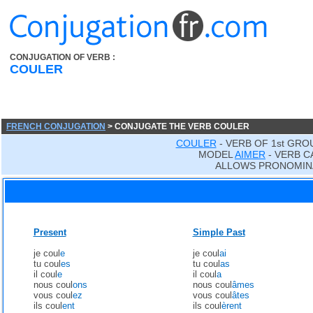
CONJUGATION OF VERB :
COULER
FRENCH CONJUGATION
> CONJUGATE THE VERB COULER
COULER
- VERB OF 1st GRO
MODEL
AIMER
- VERB C
ALLOWS PRONOMIN
Present
Simple Past
je coul
e
je coul
ai
tu coul
es
tu coul
as
il coul
e
il coul
a
nous coul
ons
nous coul
âmes
vous coul
ez
vous coul
âtes
ils coul
ent
ils coul
èrent