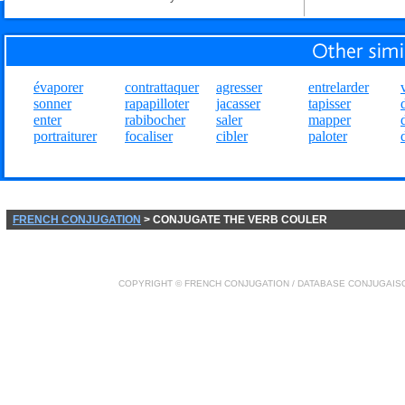
évaporer
contrattaquer
agresser
entrelarder
sonner
rapapilloter
jacasser
tapisser
enter
rabibocher
saler
mapper
portraiturer
focaliser
cibler
paloter
FRENCH CONJUGATION
> CONJUGATE THE VERB COULER
COPYRIGHT ©
FRENCH CONJUGATION
/ DATABASE
CONJUGAIS