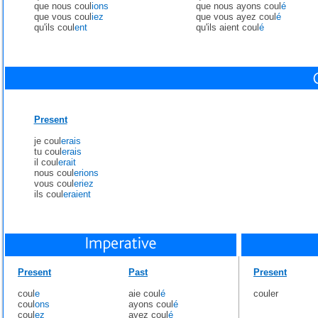
que nous coul
ions
que nous ayons coul
é
que vous coul
iez
que vous ayez coul
é
qu'ils coul
ent
qu'ils aient coul
é
Present
je coul
erais
tu coul
erais
il coul
erait
nous coul
erions
vous coul
eriez
ils coul
eraient
Present
Past
Present
coul
e
aie coul
é
couler
coul
ons
ayons coul
é
coul
ez
ayez coul
é