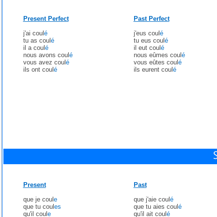
Present Perfect
Past Perfect
j'ai coul
é
j'eus coul
é
tu as coul
é
tu eus coul
é
il a coul
é
il eut coul
é
nous avons coul
é
nous eûmes coul
é
vous avez coul
é
vous eûtes coul
é
ils ont coul
é
ils eurent coul
é
Present
Past
que je coul
e
que j'aie coul
é
que tu coul
es
que tu aies coul
é
qu'il coul
e
qu'il ait coul
é