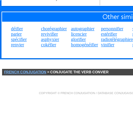
déifier
chorégraphier
autographier
personnifier
parier
revivifier
licencier
estérifier
spécifier
asphyxier
glorifier
radiotélégraphier
renvier
cokéfier
homogénéifier
vinifier
FRENCH CONJUGATION
> CONJUGATE THE VERB CONVIER
COPYRIGHT ©
FRENCH CONJUGATION
/ DATABASE
CONJUGAIS