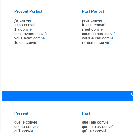
Present Perfect
Past Perfect
j'ai convi
é
j'eus convi
é
tu as convi
é
tu eus convi
é
il a convi
é
il eut convi
é
nous avons convi
é
nous eûmes convi
é
vous avez convi
é
vous eûtes convi
é
ils ont convi
é
ils eurent convi
é
Present
Past
que je convi
e
que j'aie convi
é
que tu convi
es
que tu aies convi
é
qu'il convi
e
qu'il ait convi
é