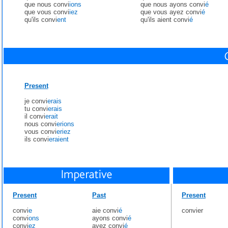
que nous convi
ions
que nous ayons convi
é
que vous convi
iez
que vous ayez convi
é
qu'ils convi
ent
qu'ils aient convi
é
Present
je convi
erais
tu convi
erais
il convi
erait
nous convi
erions
vous convi
eriez
ils convi
eraient
Present
Past
Present
convi
e
aie convi
é
convier
convi
ons
ayons convi
é
convi
ez
ayez convi
é