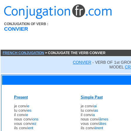
CONJUGATION OF VERB :
CONVIER
FRENCH CONJUGATION
> CONJUGATE THE VERB CONVIER
CONVIER
- VERB OF 1st GRO
MODEL
CR
Present
Simple Past
je convi
e
je convi
ai
tu convi
es
tu convi
as
il convi
e
il convi
a
nous convi
ons
nous convi
âmes
vous convi
ez
vous convi
âtes
ils convi
ent
ils convi
èrent