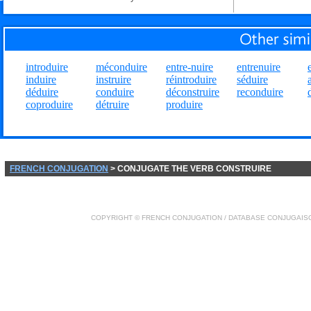
introduire
méconduire
entre-nuire
entrenuire
induire
instruire
réintroduire
séduire
déduire
conduire
déconstruire
reconduire
coproduire
détruire
produire
FRENCH CONJUGATION
> CONJUGATE THE VERB CONSTRUIRE
COPYRIGHT ©
FRENCH CONJUGATION
/ DATABASE
CONJUGAIS