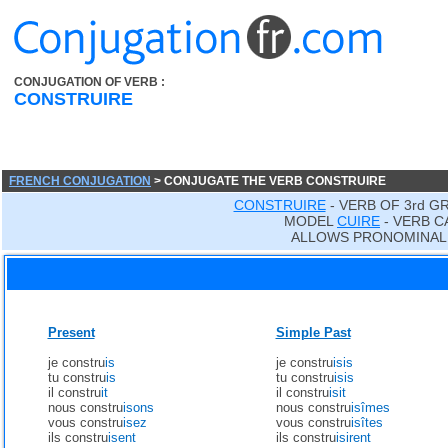
CONJUGATION OF VERB :
CONSTRUIRE
FRENCH CONJUGATION
> CONJUGATE THE VERB CONSTRUIRE
CONSTRUIRE
- VERB OF 3rd G
MODEL
CUIRE
- VERB C
ALLOWS PRONOMINAL
Present
Simple Past
je constru
is
je constru
isis
tu constru
is
tu constru
isis
il constru
it
il constru
isit
nous constru
isons
nous constru
isîmes
vous constru
isez
vous constru
isîtes
ils constru
isent
ils constru
isirent