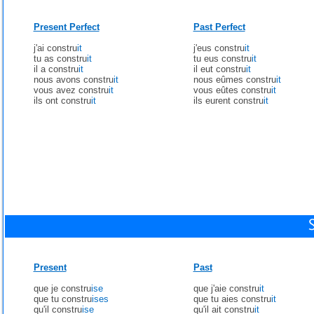
Present Perfect
Past Perfect
j'ai constru
it
j'eus constru
it
tu as constru
it
tu eus constru
it
il a constru
it
il eut constru
it
nous avons constru
it
nous eûmes constru
it
vous avez constru
it
vous eûtes constru
it
ils ont constru
it
ils eurent constru
it
Present
Past
que je constru
ise
que j'aie constru
it
que tu constru
ises
que tu aies constru
it
qu'il constru
ise
qu'il ait constru
it