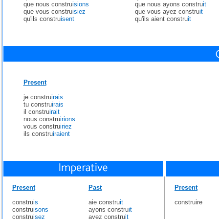
que nous constru
isions
que nous ayons constru
it
que vous constru
isiez
que vous ayez constru
it
qu'ils constru
isent
qu'ils aient constru
it
Present
je constru
irais
tu constru
irais
il constru
irait
nous constru
irions
vous constru
iriez
ils constru
iraient
Present
Past
Present
constru
is
aie constru
it
construire
constru
isons
ayons constru
it
constru
isez
ayez constru
it