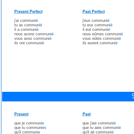
Present Perfect
Past Perfect
j'ai communi
é
j'eus communi
é
tu as communi
é
tu eus communi
é
il a communi
é
il eut communi
é
nous avons communi
é
nous eûmes communi
é
vous avez communi
é
vous eûtes communi
é
ils ont communi
é
ils eurent communi
é
Present
Past
que je communi
e
que j'aie communi
é
que tu communi
es
que tu aies communi
é
qu'il communi
e
qu'il ait communi
é