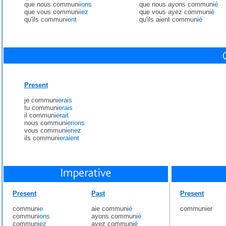
que nous communi
ions
que nous ayons communi
é
que vous communi
iez
que vous ayez communi
é
qu'ils communi
ent
qu'ils aient communi
é
Present
je communi
erais
tu communi
erais
il communi
erait
nous communi
erions
vous communi
eriez
ils communi
eraient
Present
Past
Present
communi
e
aie communi
é
communier
communi
ons
ayons communi
é
communi
ez
ayez communi
é