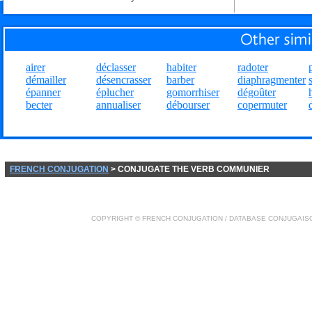
airer
déclasser
habiter
radoter
démailler
désencrasser
barber
diaphragmenter
épanner
éplucher
gomorrhiser
dégoûter
becter
annualiser
débourser
copermuter
FRENCH CONJUGATION
> CONJUGATE THE VERB COMMUNIER
COPYRIGHT ©
FRENCH CONJUGATION
/ DATABASE
CONJUGAIS