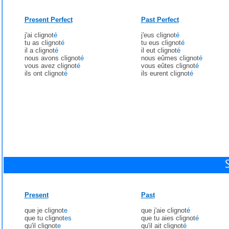
Present Perfect
Past Perfect
j'ai clignot
é
j'eus clignot
é
tu as clignot
é
tu eus clignot
é
il a clignot
é
il eut clignot
é
nous avons clignot
é
nous eûmes clignot
é
vous avez clignot
é
vous eûtes clignot
é
ils ont clignot
é
ils eurent clignot
é
Present
Past
que je clignot
e
que j'aie clignot
é
que tu clignot
es
que tu aies clignot
é
qu'il clignot
e
qu'il ait clignot
é