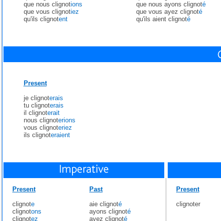
que nous clignot
ions
que nous ayons clignot
é
que vous clignot
iez
que vous ayez clignot
é
qu'ils clignot
ent
qu'ils aient clignot
é
Present
je clignot
erais
tu clignot
erais
il clignot
erait
nous clignot
erions
vous clignot
eriez
ils clignot
eraient
Present
Past
Present
clignot
e
aie clignot
é
clignoter
clignot
ons
ayons clignot
é
clignot
ez
ayez clignot
é