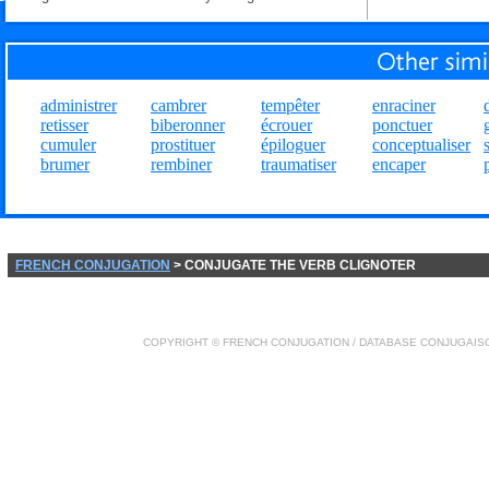
administrer
cambrer
tempêter
enraciner
retisser
biberonner
écrouer
ponctuer
cumuler
prostituer
épiloguer
conceptualiser
brumer
rembiner
traumatiser
encaper
FRENCH CONJUGATION
> CONJUGATE THE VERB CLIGNOTER
COPYRIGHT ©
FRENCH CONJUGATION
/ DATABASE
CONJUGAIS