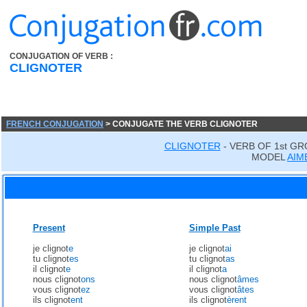
CONJUGATION OF VERB :
CLIGNOTER
FRENCH CONJUGATION
> CONJUGATE THE VERB CLIGNOTER
CLIGNOTER
- VERB OF 1st GR
MODEL
AIM
Present
Simple Past
je clignot
e
je clignot
ai
tu clignot
es
tu clignot
as
il clignot
e
il clignot
a
nous clignot
ons
nous clignot
âmes
vous clignot
ez
vous clignot
âtes
ils clignot
ent
ils clignot
èrent