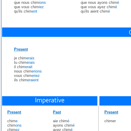
que nous chim
ions
que nous ayons chim
é
que vous chim
iez
que vous ayez chim
é
qu'ils chim
ent
qu'ils aient chim
é
Present
je chim
erais
tu chim
erais
il chim
erait
nous chim
erions
vous chim
eriez
ils chim
eraient
Present
Past
Present
chim
e
aie chim
é
chimer
chim
ons
ayons chim
é
chim
ez
ayez chim
é