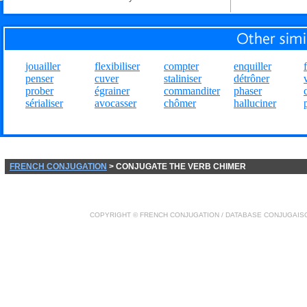
jouailler
flexibiliser
compter
enquiller
penser
cuver
staliniser
détrôner
prober
égrainer
commanditer
phaser
sérialiser
avocasser
chômer
halluciner
FRENCH CONJUGATION
> CONJUGATE THE VERB CHIMER
COPYRIGHT ©
FRENCH CONJUGATION
/ DATABASE
CONJUGAIS