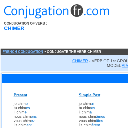
CONJUGATION OF VERB :
CHIMER
FRENCH CONJUGATION
> CONJUGATE THE VERB CHIMER
CHIMER
- VERB OF 1st GRO
MODEL
AI
Present
Simple Past
je chim
e
je chim
ai
tu chim
es
tu chim
as
il chim
e
il chim
a
nous chim
ons
nous chim
âmes
vous chim
ez
vous chim
âtes
ils chim
ent
ils chim
èrent