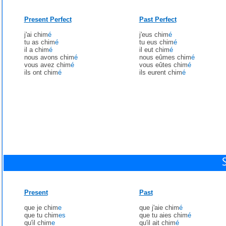
Present Perfect
Past Perfect
j'ai chim
é
j'eus chim
é
tu as chim
é
tu eus chim
é
il a chim
é
il eut chim
é
nous avons chim
é
nous eûmes chim
é
vous avez chim
é
vous eûtes chim
é
ils ont chim
é
ils eurent chim
é
Present
Past
que je chim
e
que j'aie chim
é
que tu chim
es
que tu aies chim
é
qu'il chim
e
qu'il ait chim
é