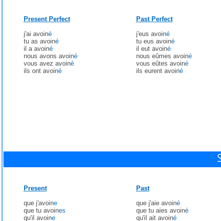
Present Perfect
Past Perfect
j'ai avoin
é
j'eus avoin
é
tu as avoin
é
tu eus avoin
é
il a avoin
é
il eut avoin
é
nous avons avoin
é
nous eûmes avoin
é
vous avez avoin
é
vous eûtes avoin
é
ils ont avoin
é
ils eurent avoin
é
Present
Past
que j'avoin
e
que j'aie avoin
é
que tu avoin
es
que tu aies avoin
é
qu'il avoin
e
qu'il ait avoin
é