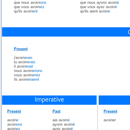
que nous avoin
ions
que nous ayons avoin
é
que vous avoin
iez
que vous ayez avoin
é
qu'ils avoin
ent
qu'ils aient avoin
é
Present
j'avoin
erais
tu avoin
erais
il avoin
erait
nous avoin
erions
vous avoin
eriez
ils avoin
eraient
Present
Past
Present
avoin
e
aie avoin
é
avoiner
avoin
ons
ayons avoin
é
avoin
ez
ayez avoin
é