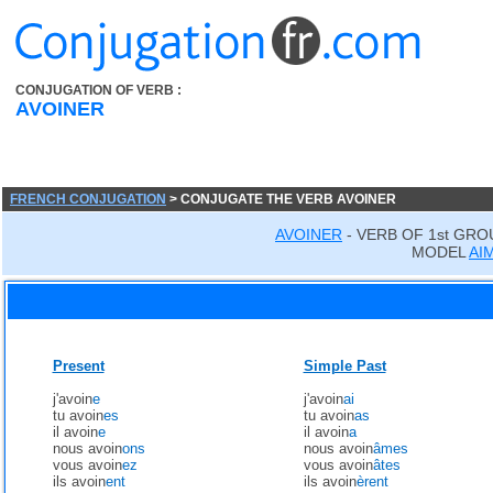
CONJUGATION OF VERB :
AVOINER
FRENCH CONJUGATION
> CONJUGATE THE VERB AVOINER
AVOINER
- VERB OF 1st GRO
MODEL
AI
Present
Simple Past
j'avoin
e
j'avoin
ai
tu avoin
es
tu avoin
as
il avoin
e
il avoin
a
nous avoin
ons
nous avoin
âmes
vous avoin
ez
vous avoin
âtes
ils avoin
ent
ils avoin
èrent