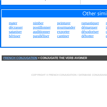
mater
nimber
peinturer
ramastiquer
décrasser
postillonner
gourmander
démarquer
sataniser
auditionner
exporter
désodoriser
hérisser
paralléliser
cantiner
débotter
FRENCH CONJUGATION
> CONJUGATE THE VERB AVOINER
COPYRIGHT ©
FRENCH CONJUGATION
/ DATABASE
CONJUGAIS