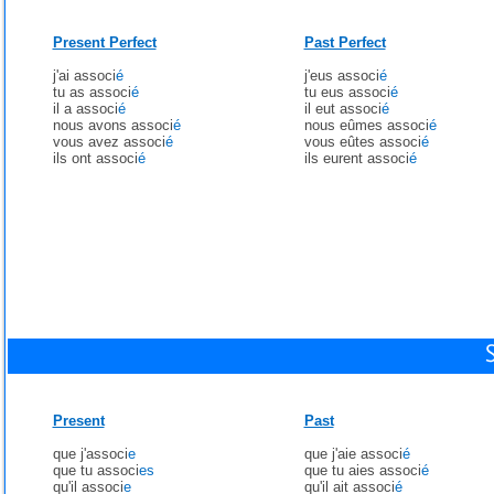
Present Perfect
Past Perfect
j'ai associ
é
j'eus associ
é
tu as associ
é
tu eus associ
é
il a associ
é
il eut associ
é
nous avons associ
é
nous eûmes associ
é
vous avez associ
é
vous eûtes associ
é
ils ont associ
é
ils eurent associ
é
Present
Past
que j'associ
e
que j'aie associ
é
que tu associ
es
que tu aies associ
é
qu'il associ
e
qu'il ait associ
é