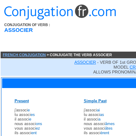
CONJUGATION OF VERB :
ASSOCIER
FRENCH CONJUGATION
> CONJUGATE THE VERB ASSOCIER
ASSOCIER
- VERB OF 1st GR
MODEL
CR
ALLOWS PRONOMIN
Present
Simple Past
j'associ
e
j'associ
ai
tu associ
es
tu associ
as
il associ
e
il associ
a
nous associ
ons
nous associ
âmes
vous associ
ez
vous associ
âtes
ils associ
ent
ils associ
èrent