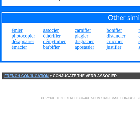
émier
associer
carnifier
bonifier
photocopier
éthérifier
plagier
distancier
désapparier
démythifier
disgracier
crucifier
émacier
barbifier
apostasier
justifier
FRENCH CONJUGATION
> CONJUGATE THE VERB ASSOCIER
COPYRIGHT ©
FRENCH CONJUGATION
/ DATABASE
CONJUGAIS