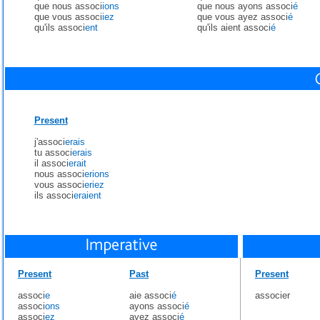
que nous associ
ions
que nous ayons associ
é
que vous associ
iez
que vous ayez associ
é
qu'ils associ
ent
qu'ils aient associ
é
Present
j'associ
erais
tu associ
erais
il associ
erait
nous associ
erions
vous associ
eriez
ils associ
eraient
Present
Past
Present
associ
e
aie associ
é
associer
associ
ons
ayons associ
é
associ
ez
ayez associ
é