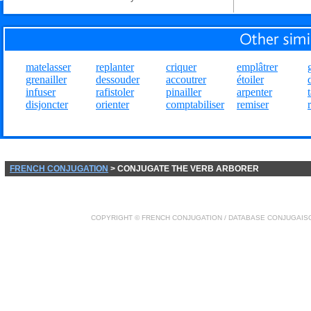
matelasser
replanter
criquer
emplâtrer
grenailler
dessouder
accoutrer
étoiler
infuser
rafistoler
pinailler
arpenter
disjoncter
orienter
comptabiliser
remiser
FRENCH CONJUGATION
> CONJUGATE THE VERB ARBORER
COPYRIGHT ©
FRENCH CONJUGATION
/ DATABASE
CONJUGAIS