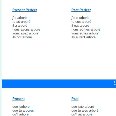
Present Perfect
Past Perfect
j'ai arbor
é
j'eus arbor
é
tu as arbor
é
tu eus arbor
é
il a arbor
é
il eut arbor
é
nous avons arbor
é
nous eûmes arbor
é
vous avez arbor
é
vous eûtes arbor
é
ils ont arbor
é
ils eurent arbor
é
Present
Past
que j'arbor
e
que j'aie arbor
é
que tu arbor
es
que tu aies arbor
é
qu'il arbor
e
qu'il ait arbor
é