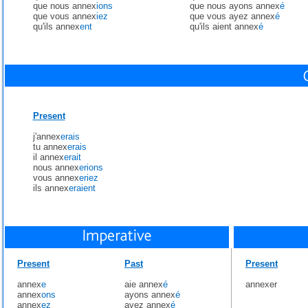
que nous annex
ions
que nous ayons annex
é
que vous annex
iez
que vous ayez annex
é
qu'ils annex
ent
qu'ils aient annex
é
Present
j'annex
erais
tu annex
erais
il annex
erait
nous annex
erions
vous annex
eriez
ils annex
eraient
Present
Past
Present
annex
e
aie annex
é
annexer
annex
ons
ayons annex
é
annex
ez
ayez annex
é