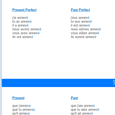
Present Perfect
Past Perfect
j'ai annex
é
j'eus annex
é
tu as annex
é
tu eus annex
é
il a annex
é
il eut annex
é
nous avons annex
é
nous eûmes annex
é
vous avez annex
é
vous eûtes annex
é
ils ont annex
é
ils eurent annex
é
Present
Past
que j'annex
e
que j'aie annex
é
que tu annex
es
que tu aies annex
é
qu'il annex
e
qu'il ait annex
é