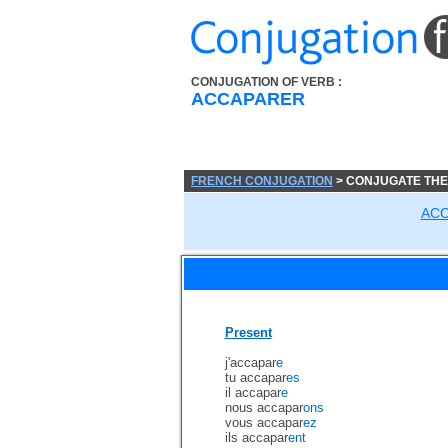
CONJUGATION OF VERB :
ACCAPARER
FRENCH CONJUGATION
> CONJUGATE TH
AC
Present
j'accapar
e
tu accapar
es
il accapar
e
nous accapar
ons
vous accapar
ez
ils accapar
ent