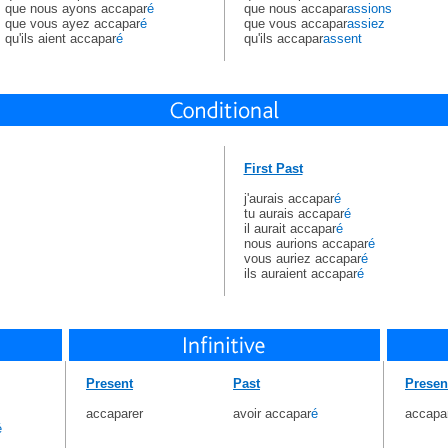
que nous ayons accapar
é
que nous accapar
assions
que vous ayez accapar
é
que vous accapar
assiez
qu'ils aient accapar
é
qu'ils accapar
assent
First Past
j'aurais accapar
é
tu aurais accapar
é
il aurait accapar
é
nous aurions accapar
é
vous auriez accapar
é
ils auraient accapar
é
Present
Past
Presen
accaparer
avoir accapar
é
accapa
é