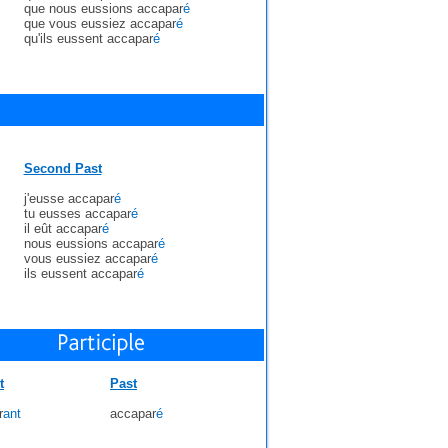
que nous eussions accapar
é
que vous eussiez accapar
é
qu'ils eussent accapar
é
Second Past
j'eusse accapar
é
tu eusses accapar
é
il eût accapar
é
nous eussions accapar
é
vous eussiez accapar
é
ils eussent accapar
é
t
Past
r
ant
accapar
é