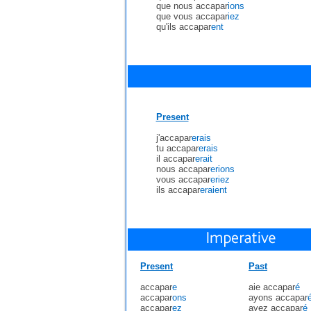
que nous accapar
ions
que vous accapar
iez
qu'ils accapar
ent
Present
j'accapar
erais
tu accapar
erais
il accapar
erait
nous accapar
erions
vous accapar
eriez
ils accapar
eraient
Present
Past
accapar
e
aie accapar
é
accapar
ons
ayons accapar
accapar
ez
ayez accapar
é