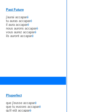
Past Future
j'aurai accapar
é
tu auras accapar
é
il aura accapar
é
nous aurons accapar
é
vous aurez accapar
é
ils auront accapar
é
Pluperfect
que j'eusse accapar
é
que tu eusses accapar
é
qu'il eût accapar
é