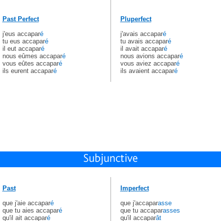
Past Perfect
Pluperfect
j'eus accapar
é
j'avais accapar
é
tu eus accapar
é
tu avais accapar
é
il eut accapar
é
il avait accapar
é
nous eûmes accapar
é
nous avions accapar
é
vous eûtes accapar
é
vous aviez accapar
é
ils eurent accapar
é
ils avaient accapar
é
Past
Imperfect
que j'aie accapar
é
que j'accapar
asse
que tu aies accapar
é
que tu accapar
asses
qu'il ait accapar
é
qu'il accapar
ât