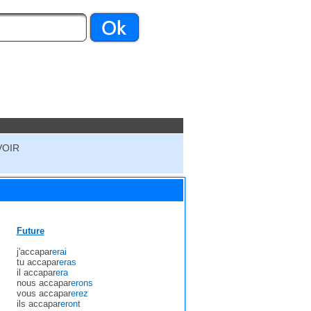
VOIR
Future
j'accapar
erai
tu accapar
eras
il accapar
era
nous accapar
erons
vous accapar
erez
ils accapar
eront