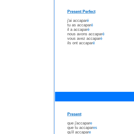
Present Perfect
j'ai accapar
é
tu as accapar
é
il a accapar
é
nous avons accapar
é
vous avez accapar
é
ils ont accapar
é
Present
que j'accapar
e
que tu accapar
es
qu'il accapar
e