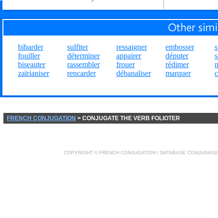
bibarder
sulfiter
ressaigner
embosser
s
fouiller
déterminer
appairer
députer
s
biseauter
rassembler
frouer
rédimer
zaïrianiser
rencarder
débanaliser
marquer
c
FRENCH CONJUGATION
> CONJUGATE THE VERB FOLIOTER
COPYRIGHT ©
FRENCH CONJUGATION
/ DATABASE
CONJUGAIS