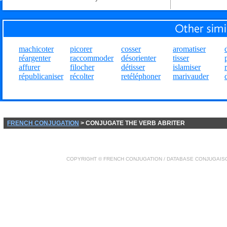
machicoter
picorer
cosser
aromatiser
réargenter
raccommoder
désorienter
tisser
affurer
filocher
détisser
islamiser
républicaniser
récolter
retéléphoner
marivauder
FRENCH CONJUGATION
> CONJUGATE THE VERB ABRITER
COPYRIGHT ©
FRENCH CONJUGATION
/ DATABASE
CONJUGAIS