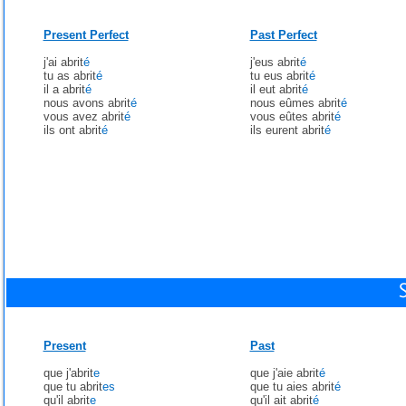
Present Perfect
Past Perfect
j'ai abrit
é
j'eus abrit
é
tu as abrit
é
tu eus abrit
é
il a abrit
é
il eut abrit
é
nous avons abrit
é
nous eûmes abrit
é
vous avez abrit
é
vous eûtes abrit
é
ils ont abrit
é
ils eurent abrit
é
Present
Past
que j'abrit
e
que j'aie abrit
é
que tu abrit
es
que tu aies abrit
é
qu'il abrit
e
qu'il ait abrit
é