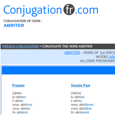
CONJUGATION OF VERB :
ABRITER
FRENCH CONJUGATION
> CONJUGATE THE VERB ABRITER
ABRITER
- VERB OF 1st GRO
MODEL
AI
ALLOWS PRONOMIN
Present
Simple Past
j'abrit
e
j'abrit
ai
tu abrit
es
tu abrit
as
il abrit
e
il abrit
a
nous abrit
ons
nous abrit
âmes
vous abrit
ez
vous abrit
âtes
ils abrit
ent
ils abrit
èrent