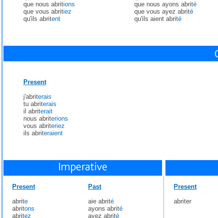
que nous abrit
ions
que nous ayons abrit
é
que vous abrit
iez
que vous ayez abrit
é
qu'ils abrit
ent
qu'ils aient abrit
é
Present
j'abrit
erais
tu abrit
erais
il abrit
erait
nous abrit
erions
vous abrit
eriez
ils abrit
eraient
Present
Past
Present
abrit
e
aie abrit
é
abriter
abrit
ons
ayons abrit
é
abrit
ez
ayez abrit
é