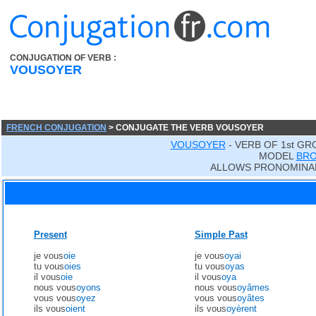
CONJUGATION OF VERB :
VOUSOYER
FRENCH CONJUGATION
> CONJUGATE THE VERB VOUSOYER
VOUSOYER
- VERB OF 1st GR
MODEL
BR
ALLOWS PRONOMINA
Present
Simple Past
je vous
oie
je vous
oyai
tu vous
oies
tu vous
oyas
il vous
oie
il vous
oya
nous vous
oyons
nous vous
oyâmes
vous vous
oyez
vous vous
oyâtes
ils vous
oient
ils vous
oyèrent