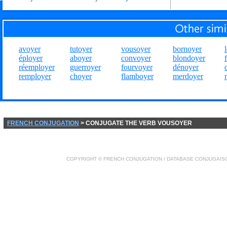
avoyer
tutoyer
vousoyer
bornoyer
éployer
aboyer
convoyer
blondoyer
réemployer
guerroyer
fourvoyer
dénoyer
remployer
choyer
flamboyer
merdoyer
FRENCH CONJUGATION
> CONJUGATE THE VERB VOUSOYER
COPYRIGHT ©
FRENCH CONJUGATION
/ DATABASE
CONJUGAIS