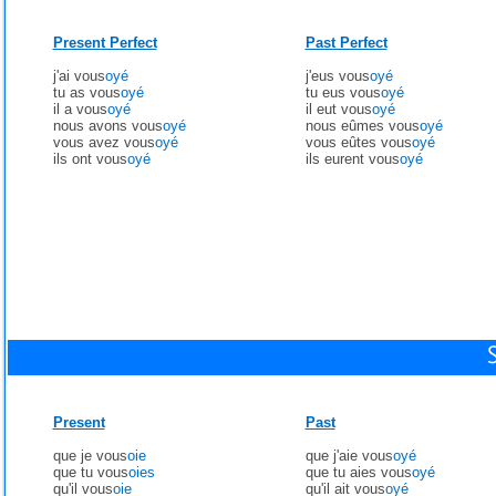
Present Perfect
Past Perfect
j'ai vous
oyé
j'eus vous
oyé
tu as vous
oyé
tu eus vous
oyé
il a vous
oyé
il eut vous
oyé
nous avons vous
oyé
nous eûmes vous
oyé
vous avez vous
oyé
vous eûtes vous
oyé
ils ont vous
oyé
ils eurent vous
oyé
Present
Past
que je vous
oie
que j'aie vous
oyé
que tu vous
oies
que tu aies vous
oyé
qu'il vous
oie
qu'il ait vous
oyé