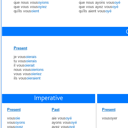
que nous vous
oyions
que nous ayons vous
oyé
que vous vous
oyiez
que vous ayez vous
oyé
qu'ils vous
oient
qu'ils aient vous
oyé
Present
je vous
oierais
tu vous
oierais
il vous
oierait
nous vous
oierions
vous vous
oieriez
ils vous
oieraient
Present
Past
Present
vous
oie
aie vous
oyé
vousoyer
vous
oyons
ayons vous
oyé
vous
oyez
ayez vous
oyé