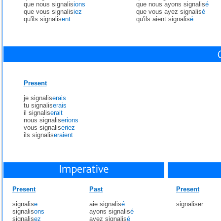
que nous signalis
ions
que nous ayons signalis
é
que vous signalis
iez
que vous ayez signalis
é
qu'ils signalis
ent
qu'ils aient signalis
é
Present
je signalis
erais
tu signalis
erais
il signalis
erait
nous signalis
erions
vous signalis
eriez
ils signalis
eraient
Present
Past
Present
signalis
e
aie signalis
é
signaliser
signalis
ons
ayons signalis
é
signalis
ez
ayez signalis
é