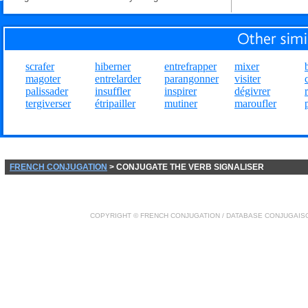
scrafer
hiberner
entrefrapper
mixer
magoter
entrelarder
parangonner
visiter
palissader
insuffler
inspirer
dégivrer
tergiverser
étripailler
mutiner
maroufler
FRENCH CONJUGATION
> CONJUGATE THE VERB SIGNALISER
COPYRIGHT ©
FRENCH CONJUGATION
/ DATABASE
CONJUGAIS