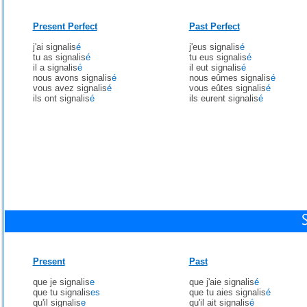
Present Perfect
Past Perfect
j'ai signalis
é
j'eus signalis
é
tu as signalis
é
tu eus signalis
é
il a signalis
é
il eut signalis
é
nous avons signalis
é
nous eûmes signalis
é
vous avez signalis
é
vous eûtes signalis
é
ils ont signalis
é
ils eurent signalis
é
Present
Past
que je signalis
e
que j'aie signalis
é
que tu signalis
es
que tu aies signalis
é
qu'il signalis
e
qu'il ait signalis
é