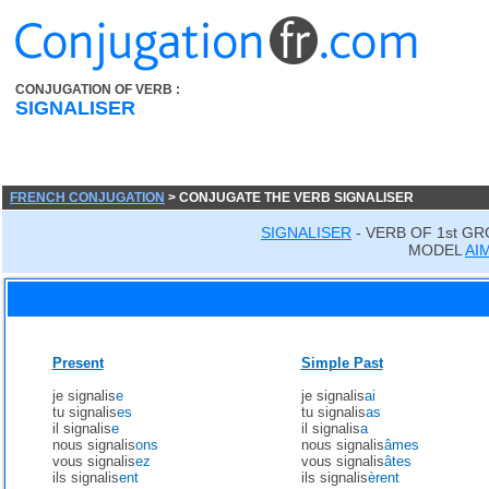
CONJUGATION OF VERB :
SIGNALISER
FRENCH CONJUGATION
> CONJUGATE THE VERB SIGNALISER
SIGNALISER
- VERB OF 1st G
MODEL
AI
Present
Simple Past
je signalis
e
je signalis
ai
tu signalis
es
tu signalis
as
il signalis
e
il signalis
a
nous signalis
ons
nous signalis
âmes
vous signalis
ez
vous signalis
âtes
ils signalis
ent
ils signalis
èrent