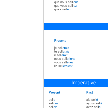
que nous sell
ions
que vous sell
iez
qu'ils sell
ent
Present
je sell
erais
tu sell
erais
il sell
erait
nous sell
erions
vous sell
eriez
ils sell
eraient
Present
Past
sell
e
aie sell
é
sell
ons
ayons sell
é
sell
ez
ayez sell
é