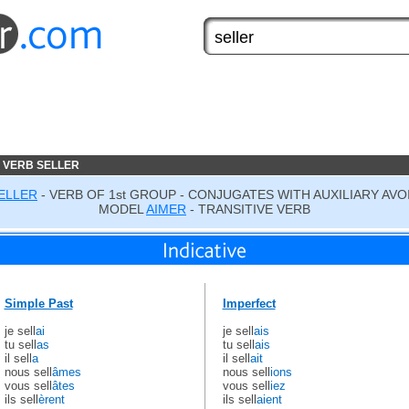
 VERB SELLER
ELLER
- VERB OF 1st GROUP - CONJUGATES WITH AUXILIARY AVO
MODEL
AIMER
- TRANSITIVE VERB
Simple Past
Imperfect
je sell
ai
je sell
ais
tu sell
as
tu sell
ais
il sell
a
il sell
ait
nous sell
âmes
nous sell
ions
vous sell
âtes
vous sell
iez
ils sell
èrent
ils sell
aient