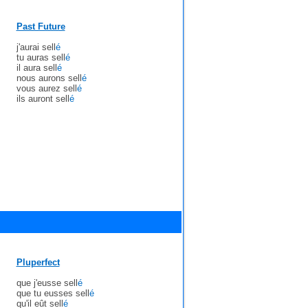
Past Future
j'aurai sell
é
tu auras sell
é
il aura sell
é
nous aurons sell
é
vous aurez sell
é
ils auront sell
é
Pluperfect
que j'eusse sell
é
que tu eusses sell
é
qu'il eût sell
é