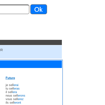
IR
Future
je sell
erai
tu sell
eras
il sell
era
nous sell
erons
vous sell
erez
ils sell
eront