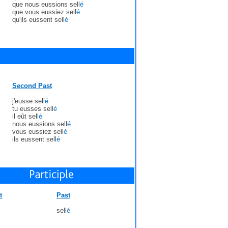
que nous eussions sell
é
que vous eussiez sell
é
qu'ils eussent sell
é
Second Past
j'eusse sell
é
tu eusses sell
é
il eût sell
é
nous eussions sell
é
vous eussiez sell
é
ils eussent sell
é
t
Past
sell
é