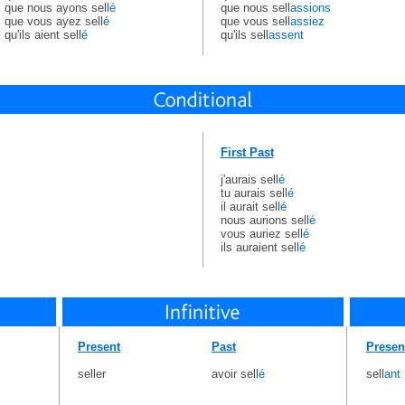
que nous ayons sell
é
que nous sell
assions
que vous ayez sell
é
que vous sell
assiez
qu'ils aient sell
é
qu'ils sell
assent
First Past
j'aurais sell
é
tu aurais sell
é
il aurait sell
é
nous aurions sell
é
vous auriez sell
é
ils auraient sell
é
Present
Past
Presen
seller
avoir sell
é
sell
ant