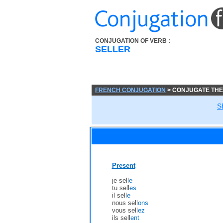
CONJUGATION OF VERB :
SELLER
FRENCH CONJUGATION
> CONJUGATE THE
S
Present
je sell
e
tu sell
es
il sell
e
nous sell
ons
vous sell
ez
ils sell
ent