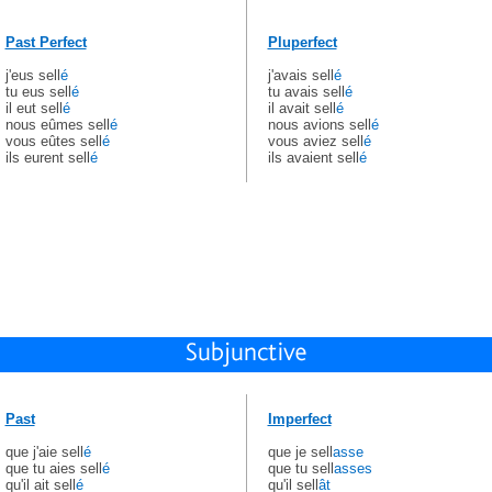
Past Perfect
Pluperfect
j'eus sell
é
j'avais sell
é
tu eus sell
é
tu avais sell
é
il eut sell
é
il avait sell
é
nous eûmes sell
é
nous avions sell
é
vous eûtes sell
é
vous aviez sell
é
ils eurent sell
é
ils avaient sell
é
Past
Imperfect
que j'aie sell
é
que je sell
asse
que tu aies sell
é
que tu sell
asses
qu'il ait sell
é
qu'il sell
ât