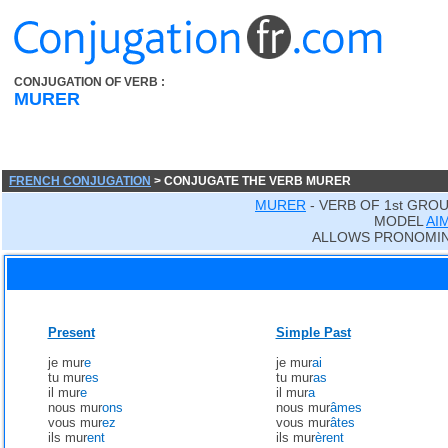
CONJUGATION OF VERB :
MURER
FRENCH CONJUGATION
> CONJUGATE THE VERB MURER
MURER
- VERB OF 1st GRO
MODEL
AI
ALLOWS PRONOMIN
Present
Simple Past
je mur
e
je mur
ai
tu mur
es
tu mur
as
il mur
e
il mur
a
nous mur
ons
nous mur
âmes
vous mur
ez
vous mur
âtes
ils mur
ent
ils mur
èrent