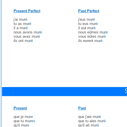
Present Perfect
Past Perfect
j'ai mur
é
j'eus mur
é
tu as mur
é
tu eus mur
é
il a mur
é
il eut mur
é
nous avons mur
é
nous eûmes mur
é
vous avez mur
é
vous eûtes mur
é
ils ont mur
é
ils eurent mur
é
Present
Past
que je mur
e
que j'aie mur
é
que tu mur
es
que tu aies mur
é
qu'il mur
e
qu'il ait mur
é