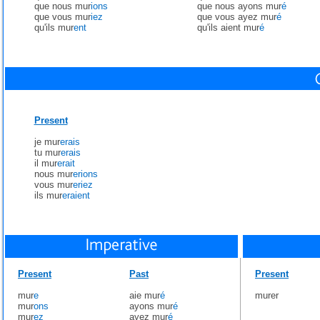
que nous mur
ions
que nous ayons mur
é
que vous mur
iez
que vous ayez mur
é
qu'ils mur
ent
qu'ils aient mur
é
Present
je mur
erais
tu mur
erais
il mur
erait
nous mur
erions
vous mur
eriez
ils mur
eraient
Present
Past
Present
mur
e
aie mur
é
murer
mur
ons
ayons mur
é
mur
ez
ayez mur
é