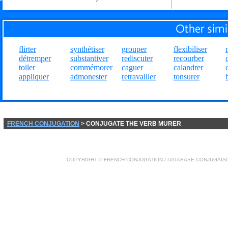
flirter
synthétiser
grouper
flexibiliser
détremper
substantiver
rediscuter
recourber
toiler
commémorer
caguer
calandrer
appliquer
admonester
retravailler
tonsurer
FRENCH CONJUGATION
> CONJUGATE THE VERB MURER
COPYRIGHT ©
FRENCH CONJUGATION
/ DATABASE
CONJUGAIS