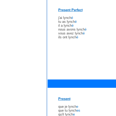
Present Perfect
j'ai lynch
é
tu as lynch
é
il a lynch
é
nous avons lynch
é
vous avez lynch
é
ils ont lynch
é
Present
que je lynch
e
que tu lynch
es
qu'il lynch
e