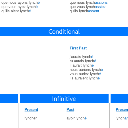
que nous ayons lynch
é
que nous lynch
assions
que vous ayez lynch
é
que vous lynch
assiez
qu'ils aient lynch
é
qu'ils lynch
assent
First Past
j'aurais lynch
é
tu aurais lynch
é
il aurait lynch
é
nous aurions lynch
é
vous auriez lynch
é
ils auraient lynch
é
Present
Past
Presen
lyncher
avoir lynch
é
lynch
an