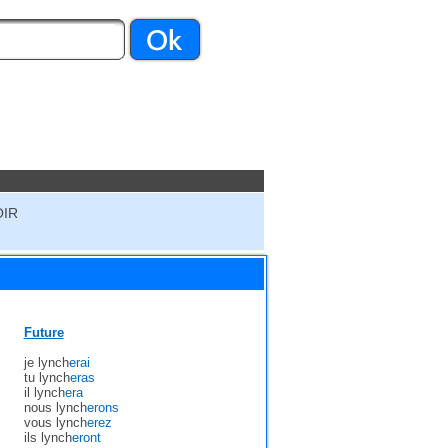
OIR
Future
je lynch
erai
tu lynch
eras
il lynch
era
nous lynch
erons
vous lynch
erez
ils lynch
eront