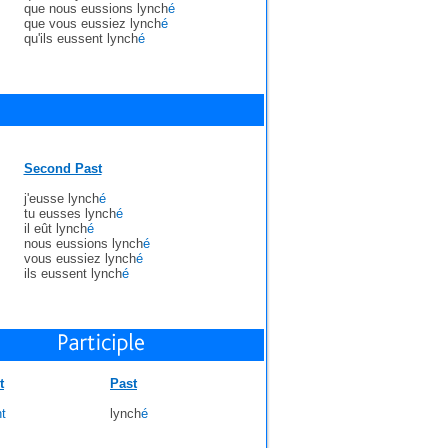
que nous eussions lynch
é
que vous eussiez lynch
é
qu'ils eussent lynch
é
Second Past
j'eusse lynch
é
tu eusses lynch
é
il eût lynch
é
nous eussions lynch
é
vous eussiez lynch
é
ils eussent lynch
é
t
Past
t
lynch
é