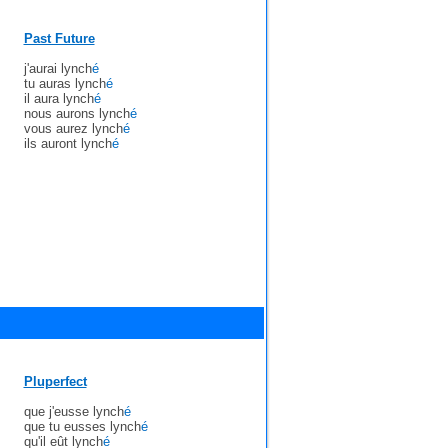
Past Future
j'aurai lynch
é
tu auras lynch
é
il aura lynch
é
nous aurons lynch
é
vous aurez lynch
é
ils auront lynch
é
Pluperfect
que j'eusse lynch
é
que tu eusses lynch
é
qu'il eût lynch
é