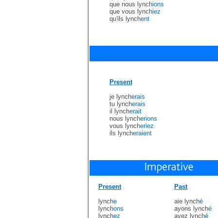
que nous lynch
ions
que vous lynch
iez
qu'ils lynch
ent
Present
je lynch
erais
tu lynch
erais
il lynch
erait
nous lynch
erions
vous lynch
eriez
ils lynch
eraient
Present
Past
lynch
e
aie lynch
é
lynch
ons
ayons lynch
é
lynch
ez
ayez lynch
é