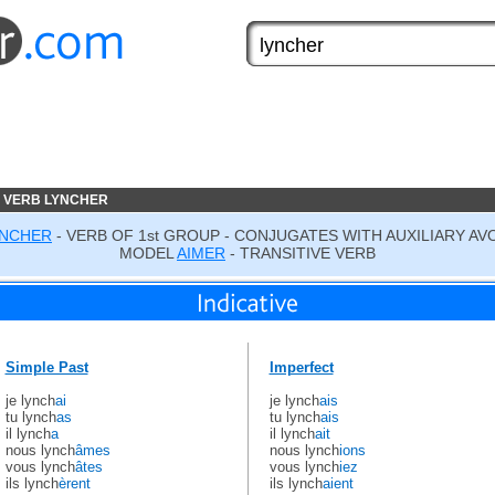
 VERB LYNCHER
YNCHER
- VERB OF 1st GROUP - CONJUGATES WITH AUXILIARY AV
MODEL
AIMER
- TRANSITIVE VERB
Simple Past
Imperfect
je lynch
ai
je lynch
ais
tu lynch
as
tu lynch
ais
il lynch
a
il lynch
ait
nous lynch
âmes
nous lynch
ions
vous lynch
âtes
vous lynch
iez
ils lynch
èrent
ils lynch
aient