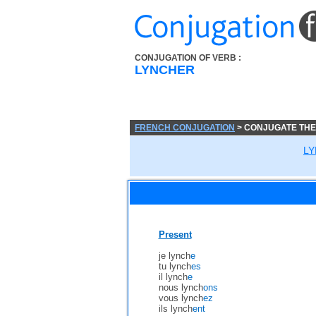
CONJUGATION OF VERB :
LYNCHER
FRENCH CONJUGATION
> CONJUGATE THE
L
Present
je lynch
e
tu lynch
es
il lynch
e
nous lynch
ons
vous lynch
ez
ils lynch
ent