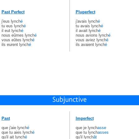
Past Perfect
Pluperfect
j'eus lynch
é
j'avais lynch
é
tu eus lynch
é
tu avais lynch
é
il eut lynch
é
il avait lynch
é
nous eûmes lynch
é
nous avions lynch
é
vous eûtes lynch
é
vous aviez lynch
é
ils eurent lynch
é
ils avaient lynch
é
Past
Imperfect
que j'aie lynch
é
que je lynch
asse
que tu aies lynch
é
que tu lynch
asses
qu'il ait lynch
é
qu'il lynch
ât