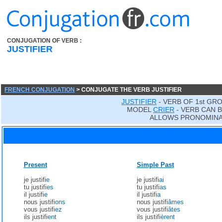
CONJUGATION OF VERB :
JUSTIFIER
FRENCH CONJUGATION
> CONJUGATE THE VERB JUSTIFIER
JUSTIFIER
- VERB OF 1st GR
MODEL
CRIER
- VERB CAN B
ALLOWS PRONOMINA
Present
Simple Past
je justifi
e
je justifi
ai
tu justifi
es
tu justifi
as
il justifi
e
il justifi
a
nous justifi
ons
nous justifi
âmes
vous justifi
ez
vous justifi
âtes
ils justifi
ent
ils justifi
èrent