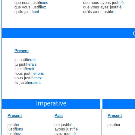
que nous justifi
ions
que nous ayons justifi
é
que vous justifi
iez
que vous ayez justifi
é
qu'ils justifi
ent
qu'ils aient justifi
é
Present
je justifi
erais
tu justifi
erais
il justifi
erait
nous justifi
erions
vous justifi
eriez
ils justifi
eraient
Present
Past
Present
justifi
e
aie justifi
é
justifier
justifi
ons
ayons justifi
é
justifi
ez
ayez justifi
é