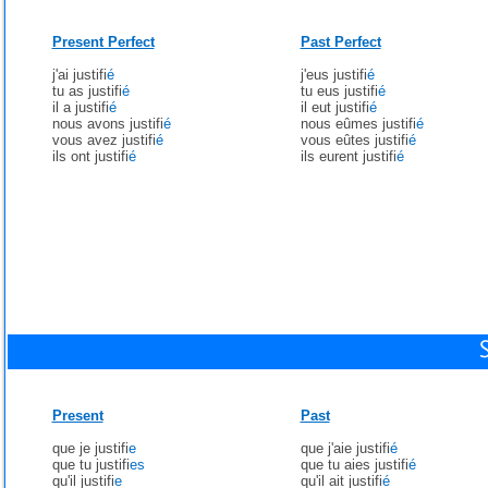
Present Perfect
Past Perfect
j'ai justifi
é
j'eus justifi
é
tu as justifi
é
tu eus justifi
é
il a justifi
é
il eut justifi
é
nous avons justifi
é
nous eûmes justifi
é
vous avez justifi
é
vous eûtes justifi
é
ils ont justifi
é
ils eurent justifi
é
Present
Past
que je justifi
e
que j'aie justifi
é
que tu justifi
es
que tu aies justifi
é
qu'il justifi
e
qu'il ait justifi
é