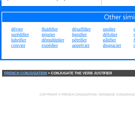
dévier
fluidifier
désaffilier
spolier
surédifier
injurier
lignifier
défolier
lubrifier
démultiplier
pétrifier
gâtifier
convier
expédier
apprécier
disgracier
FRENCH CONJUGATION
> CONJUGATE THE VERB JUSTIFIER
COPYRIGHT ©
FRENCH CONJUGATION
/ DATABASE
CONJUGAIS