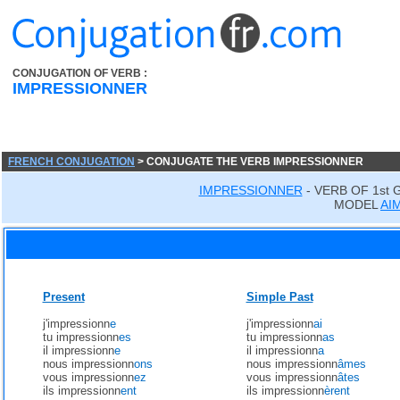
CONJUGATION OF VERB :
IMPRESSIONNER
FRENCH CONJUGATION
> CONJUGATE THE VERB IMPRESSIONNER
IMPRESSIONNER
- VERB OF 1st
MODEL
AI
Present
Simple Past
j'impressionn
e
j'impressionn
ai
tu impressionn
es
tu impressionn
as
il impressionn
e
il impressionn
a
nous impressionn
ons
nous impressionn
âmes
vous impressionn
ez
vous impressionn
âtes
ils impressionn
ent
ils impressionn
èrent