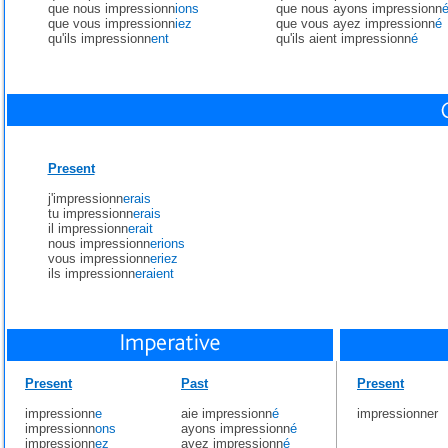
que nous impressionn
ions
que nous ayons impressionn
que vous impressionn
iez
que vous ayez impressionn
é
qu'ils impressionn
ent
qu'ils aient impressionn
é
Present
j'impressionn
erais
tu impressionn
erais
il impressionn
erait
nous impressionn
erions
vous impressionn
eriez
ils impressionn
eraient
Present
Past
Present
impressionn
e
aie impressionn
é
impressionner
impressionn
ons
ayons impressionn
é
impressionn
ez
ayez impressionn
é