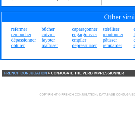
refermer
bûcher
caparaçonner
stéréliser
rembucher
cuivrer
engargousser
moutonner
dépassionner
fayoter
empiler
pâtisser
obturer
maîtriser
dépressuriser
remparder
FRENCH CONJUGATION
> CONJUGATE THE VERB IMPRESSIONNER
COPYRIGHT ©
FRENCH CONJUGATION
/ DATABASE
CONJUGAIS