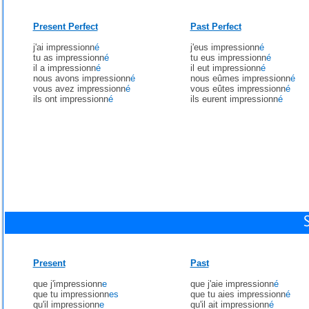
Present Perfect
Past Perfect
j'ai impressionn
é
j'eus impressionn
é
tu as impressionn
é
tu eus impressionn
é
il a impressionn
é
il eut impressionn
é
nous avons impressionn
é
nous eûmes impressionn
é
vous avez impressionn
é
vous eûtes impressionn
é
ils ont impressionn
é
ils eurent impressionn
é
Present
Past
que j'impressionn
e
que j'aie impressionn
é
que tu impressionn
es
que tu aies impressionn
é
qu'il impressionn
e
qu'il ait impressionn
é