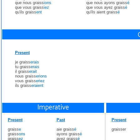
que nous graiss
ions
que nous ayons graiss
é
que vous graiss
iez
que vous ayez graiss
é
qu'ils graiss
ent
qu'ils aient graiss
é
Present
je graiss
erais
tu graiss
erais
il graiss
erait
nous graiss
erions
vous graiss
eriez
ils graiss
eraient
Present
Past
Present
graiss
e
aie graiss
é
graisser
graiss
ons
ayons graiss
é
graiss
ez
ayez graiss
é