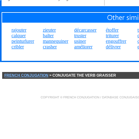
rajouter
zieuter
décarcasser
étoffer
calquer
balter
truster
triturer
peinturlurer
mannequiner
usiner
engouffrer
cribler
crasher
améliorer
délivrer
FRENCH CONJUGATION
> CONJUGATE THE VERB GRAISSER
COPYRIGHT ©
FRENCH CONJUGATION
/ DATABASE
CONJUGAIS