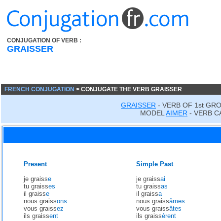
CONJUGATION OF VERB :
GRAISSER
FRENCH CONJUGATION
> CONJUGATE THE VERB GRAISSER
GRAISSER
- VERB OF 1st GR
MODEL
AIMER
- VERB C
Present
Simple Past
je graiss
e
je graiss
ai
tu graiss
es
tu graiss
as
il graiss
e
il graiss
a
nous graiss
ons
nous graiss
âmes
vous graiss
ez
vous graiss
âtes
ils graiss
ent
ils graiss
èrent