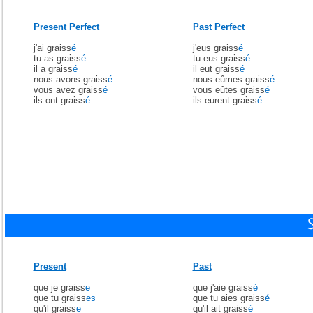
Present Perfect
Past Perfect
j'ai graiss
é
j'eus graiss
é
tu as graiss
é
tu eus graiss
é
il a graiss
é
il eut graiss
é
nous avons graiss
é
nous eûmes graiss
é
vous avez graiss
é
vous eûtes graiss
é
ils ont graiss
é
ils eurent graiss
é
Present
Past
que je graiss
e
que j'aie graiss
é
que tu graiss
es
que tu aies graiss
é
qu'il graiss
e
qu'il ait graiss
é