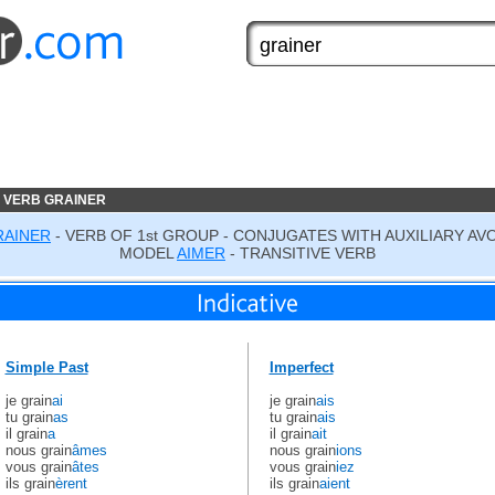
 VERB GRAINER
RAINER
- VERB OF 1st GROUP - CONJUGATES WITH AUXILIARY AV
MODEL
AIMER
- TRANSITIVE VERB
Simple Past
Imperfect
je grain
ai
je grain
ais
tu grain
as
tu grain
ais
il grain
a
il grain
ait
nous grain
âmes
nous grain
ions
vous grain
âtes
vous grain
iez
ils grain
èrent
ils grain
aient