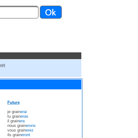
OIR
Future
je grain
erai
tu grain
eras
il grain
era
nous grain
erons
vous grain
erez
ils grain
eront