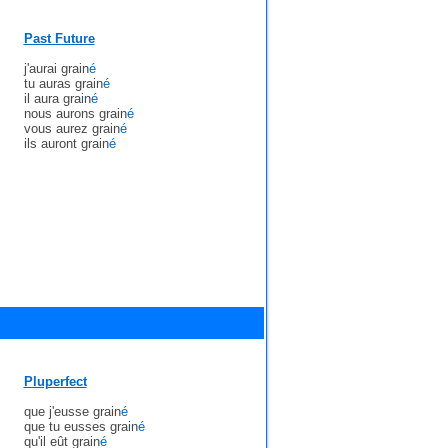
Past Future
j'aurai grain
é
tu auras grain
é
il aura grain
é
nous aurons grain
é
vous aurez grain
é
ils auront grain
é
Pluperfect
que j'eusse grain
é
que tu eusses grain
é
qu'il eût grain
é