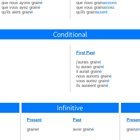
que nous ayons grain
é
que nous grain
assions
que vous ayez grain
é
que vous grain
assiez
qu'ils aient grain
é
qu'ils grain
assent
First Past
j'aurais grain
é
tu aurais grain
é
il aurait grain
é
nous aurions grain
é
vous auriez grain
é
ils auraient grain
é
Present
Past
Presen
grainer
avoir grain
é
grain
an