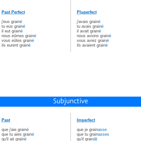
Past Perfect
Pluperfect
j'eus grain
é
j'avais grain
é
tu eus grain
é
tu avais grain
é
il eut grain
é
il avait grain
é
nous eûmes grain
é
nous avions grain
é
vous eûtes grain
é
vous aviez grain
é
ils eurent grain
é
ils avaient grain
é
Past
Imperfect
que j'aie grain
é
que je grain
asse
que tu aies grain
é
que tu grain
asses
qu'il ait grain
é
qu'il grain
ât