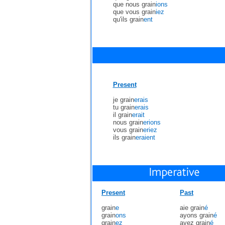
que nous grain
ions
que vous grain
iez
qu'ils grain
ent
Present
je grain
erais
tu grain
erais
il grain
erait
nous grain
erions
vous grain
eriez
ils grain
eraient
Present
Past
grain
e
aie grain
é
grain
ons
ayons grain
é
grain
ez
ayez grain
é