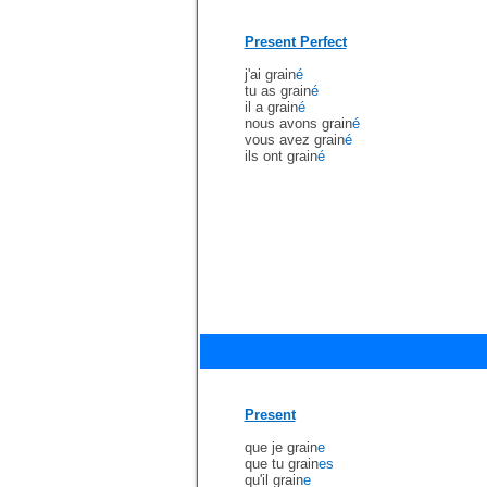
Present Perfect
j'ai grain
é
tu as grain
é
il a grain
é
nous avons grain
é
vous avez grain
é
ils ont grain
é
Present
que je grain
e
que tu grain
es
qu'il grain
e