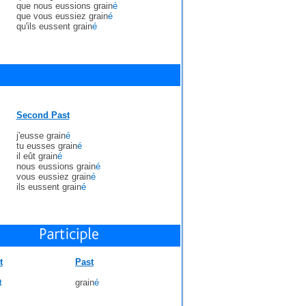
que nous eussions grain
é
que vous eussiez grain
é
qu'ils eussent grain
é
Second Past
j'eusse grain
é
tu eusses grain
é
il eût grain
é
nous eussions grain
é
vous eussiez grain
é
ils eussent grain
é
t
Past
t
grain
é