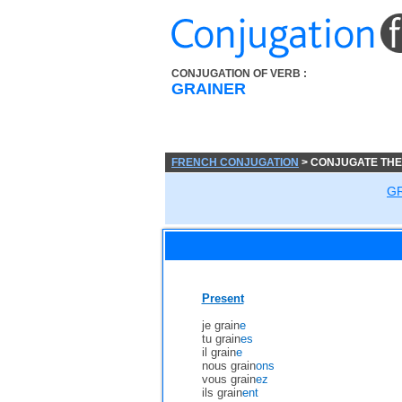
CONJUGATION OF VERB :
GRAINER
FRENCH CONJUGATION
> CONJUGATE THE
G
Present
je grain
e
tu grain
es
il grain
e
nous grain
ons
vous grain
ez
ils grain
ent